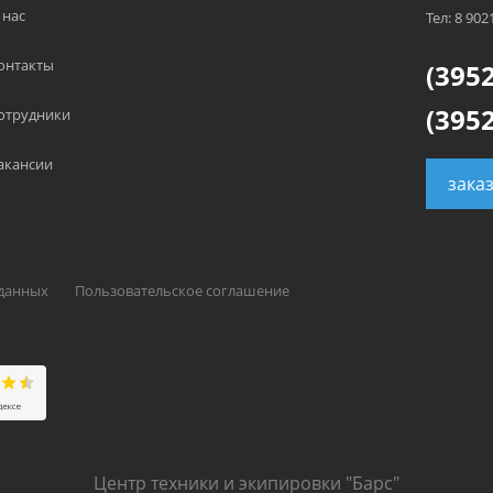
 нас
Тел: 8 902
онтакты
(3952
(3952
отрудники
акансии
зака
 данных
Пользовательское соглашение
Центр техники и экипировки "Барс"