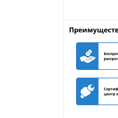
Преимуществ
Беспро
рассро
Серти
центр 