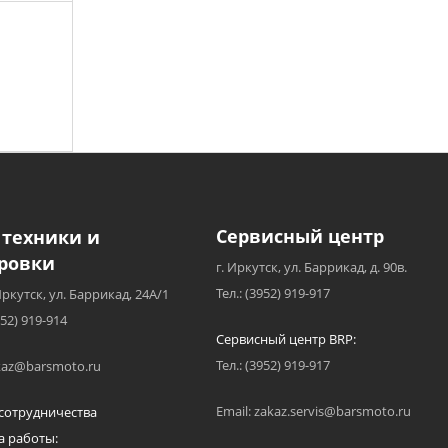
Сервисный центр
 техники и
ровки
г. Иркутск, ул. Баррикад, д. 90в.
Тел.: (3952) 919-917
Иркутск, ул. Баррикад, 24А/1
952) 919-914
Сервисный центр BRP:
Тел.: (3952) 919-917
akaz@barsmoto.ru
Email: zakaz.servis@barsmoto.ru
сотрудничества
а работы: