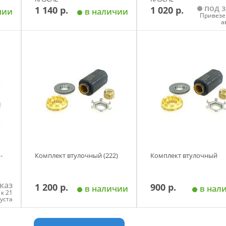
под з
1 140 р.
1 020 р.
чии
в наличии
Привезе
а
у
Добавить в корзину
Добавить в корзи
-
Комплект втулочный (222)
Комплект втулочный
каз
1 200 р.
900 р.
в наличии
в нал
к 21
густа
у
Добавить в корзину
Добавить в корзи