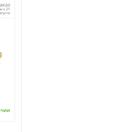
аказ
м к 21
вгуста
ну
ичии
ну