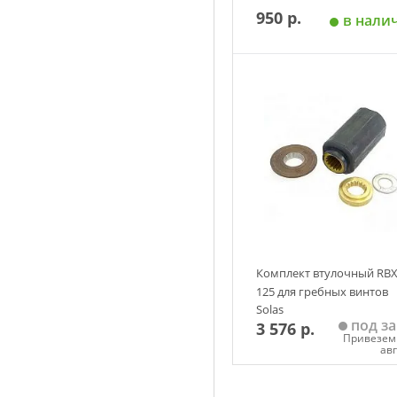
950 р.
в нали
Добавить в корзин
Комплект втулочный RBX
125 для гребных винтов
Solas
под за
3 576 р.
Привезем 
ав
Добавить в корзин