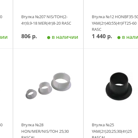
20
Втулка №207 NIS/TOH(2-
Втулка №12 HONBF35-5
4т)9,9-18 MER(4т)8-20 RASC
YAM(2т)40;55(4т)FT25-60
RASC
806 р.
1 440 р.
чии
в наличии
в нал
у
Добавить в корзину
Добавить в корзи
30
Втулка №28
Втулка №25
HON/MER/NIS/TOH 25;30
YAM(2т)20;25;30(4т)25
RASCAL
RASCAL