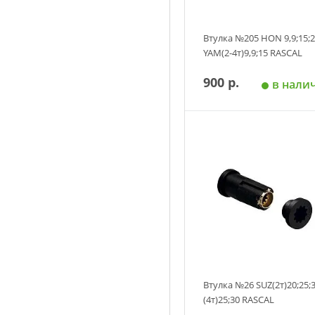
Втулка №205 HON 9,9;15;
YAM(2-4т)9,9;15 RASCAL
900 р.
в нали
Добавить в корзин
Втулка №26 SUZ(2т)20;25;
(4т)25;30 RASCAL