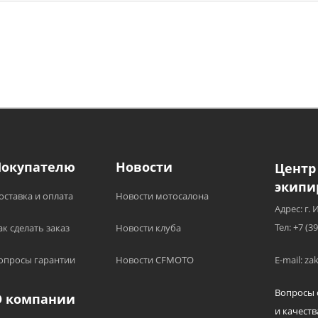
Покупателю
Новости
Центр
экипи
оставка и оплата
Новости мотосалона
Адрес: г. 
Тел: +7 (3
ак сделать заказ
Новости клуба
опросы гарантии
Новости CFMOTO
E-mail: z
Вопросы 
О компании
и качеств