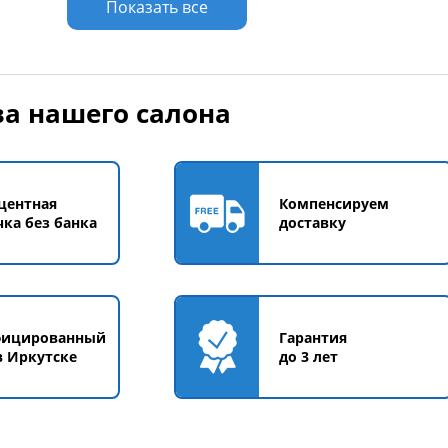
Показать все
а нашего салона
центная
Компенсируем
чка без банка
доставку
фицированный
Гарантия
в Иркутске
до 3 лет