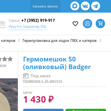
Заказать звонок
+7 (3952) 919-917
Сервис
Иркутск, Баррикад, 90в
 катеров
Гермоупаковка для лодок ПВХ и катеров
/
/
Гермомешок 50
(оливковый) Badger
вов
Под заказ
Привезем к 20 августа
Цена:
1 430 ₽