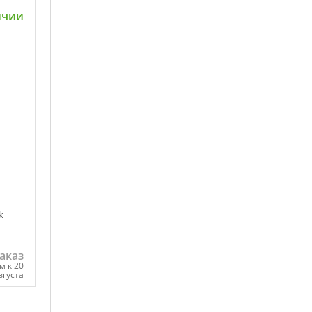
ичии
ну
k
аказ
м к 20
вгуста
ну