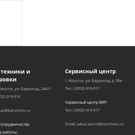
Сервисный центр
 техники и
ровки
г. Иркутск, ул. Баррикад, д. 90в.
Тел.: (3952) 919-917
Иркутск, ул. Баррикад, 24А/1
952) 919-914
Сервисный центр BRP:
Тел.: (3952) 919-917
akaz@barsmoto.ru
Email: zakaz.servis@barsmoto.ru
сотрудничества
а работы: