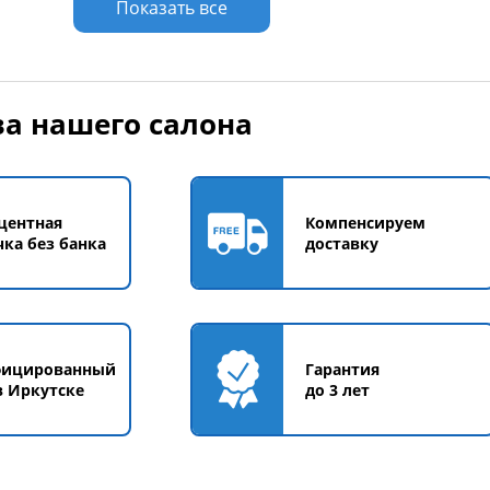
Показать все
а нашего салона
центная
Компенсируем
чка без банка
доставку
фицированный
Гарантия
в Иркутске
до 3 лет