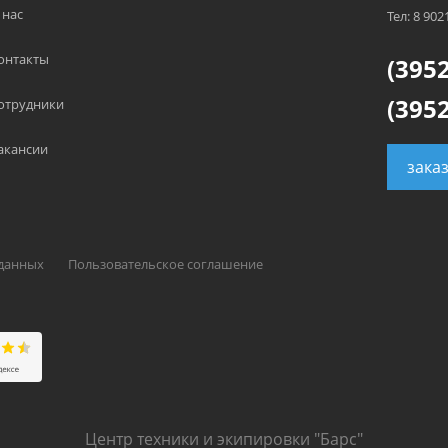
 нас
Тел: 8 902
онтакты
(3952
(3952
отрудники
акансии
зака
 данных
Пользовательское соглашение
Центр техники и экипировки "Барс"