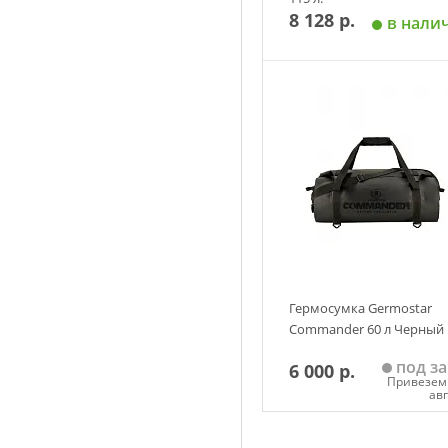
8 128 р.
в нали
Добавить в корзин
Гермосумка Germostar
Commander 60 л Черный
под за
6 000 р.
Привезем 
ав
Добавить в корзин