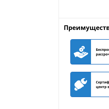
Преимуществ
Беспро
рассро
Серти
центр 