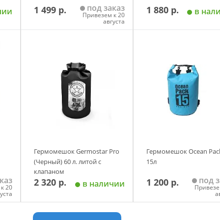
под заказ
1 499 р.
1 880 р.
чии
в нал
Привезем к 20
августа
у
Добавить в корзину
Добавить в корзи
Гермомешок Germostar Pro
Гермомешок Ocean Pac
(Черный) 60 л. литой с
15л
клапаном
каз
под з
2 320 р.
1 200 р.
в наличии
к 20
Привезе
густа
а
у
Добавить в корзину
Добавить в корзи