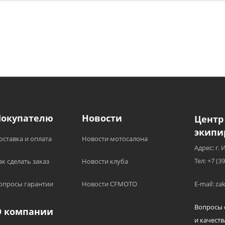
Покупателю
Новости
Центр
экипи
оставка и оплата
Новости мотосалона
Адрес: г. 
Тел: +7 (3
ак сделать заказ
Новости клуба
опросы гарантии
Новости CFMOTO
E-mail: z
Вопросы 
О компании
и качеств