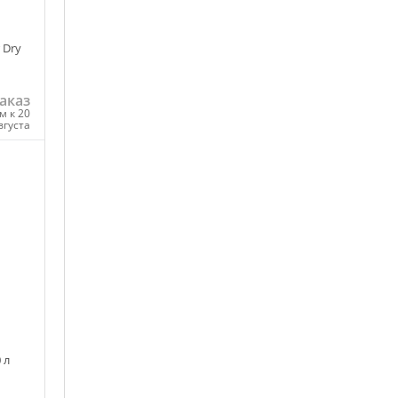
 Dry
аказ
м к 20
вгуста
ну
 л