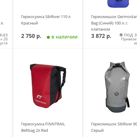
Гермосумка SibRiver 110 л
Гермомешок Germostar
л.
Красный
Bag (Синий) 100 л. с
клапаном
каз
под з
2 750 р.
3 872 р.
в наличии
к 20
Привезе
густа
а
у
Добавить в корзину
Добавить в корзи
Гермосумка FINNTRAIL
Гермомешок SibRiver 90
Beltbag 2л Red
Серый