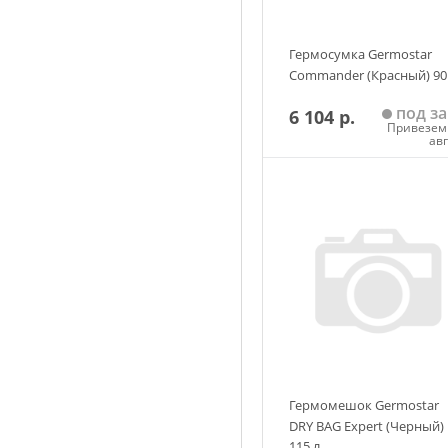
Гермосумка Germostar
Commander (Красный) 90 
под за
6 104 р.
Привезем 
ав
Добавить в корзин
Гермомешок Germostar
DRY BAG Expert (Черный)
115 л.