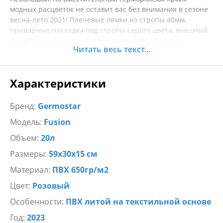
модных расцветок не оставит вас без внимания в сезоне
весна-лето 2021! Плечевые лямки из стропы 40мм,
приварные накладки под стропы серого цвета, внешний
фронтальный карман на брызгозащитной молнии.
Читать весь текст...
Горловина рюкзака плотно скручивается 3-4 раза и
фиксируется на фастекс.
Характеристики
Вам не страшны никакие осадки, ни грязь, ни песок!
Ткань рюкзака износоустойчивая, легко моется.
Герморюкзак прекрасно зарекомендовал себя в городе и
Бренд:
Germostar
на природе, в поездках и на пляже.
Модель:
Fusion
Объем:
20л
Размеры:
59х30х15 см
Материал:
ПВХ 650гр/м2
Цвет:
Розовый
Особенности:
ПВХ литой на текстильной основе
Год:
2023