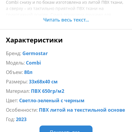
Combi снизу и по бокам изготовлена из литой ПВХ ткани,
а сверху – из тактильно приятной ПВХ ткани на
трикотажной основе. Сумка оснащена ручками для
Читать весь текст...
переноски и регулируемой наплечной лямкой шириной
40 мм. Застёгивается путём скручивания горловины 3-4
раза и фиксации на обе стороны застёжкой-фастексом.
Характеристики
Гермосумка оснащена внешним боковым карманом на
брызгозащитной молнии.
Бренд:
Germostar
Модель:
Combi
Наличие 4-х полуколец позволяет крепить сумку на
водную, вело, мото и автотехнику.
Объем:
80л
Размеры:
33х68х40 см
Материал:
ПВХ 650гр/м2
Цвет:
Светло-зеленый с черным
Особенности:
ПВХ литой на текстильной основе
Год:
2023