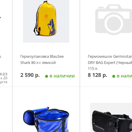
.
Гермоупаковка BlauSee
Гермомешок Germostar
Shark 80 л с лямкой
DRY BAG Expert (Черный
115 л.
каз
2 590 р.
8 128 р.
в наличии
в нал
к 20
густа
у
Добавить в корзину
Добавить в корзи