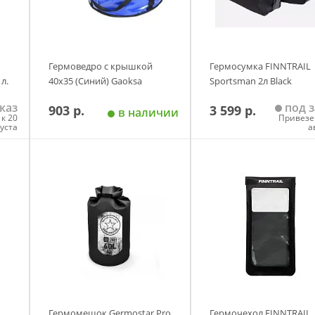
Гермоведро с крышкой
Гермосумка FINNTRAIL
л.
40х35 (Синий) Gaoksa
Sportsman 2л Black
каз
под з
903 р.
3 599 р.
в наличии
к 20
Привезе
густа
а
у
Добавить в корзину
Добавить в корзи
Гермомешок Germostar Pro
Гермочехол FINNTRAIL