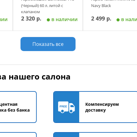
(Черный) 60 л. литой с
Navy Black
клапаном
2 320 р.
2 499 р.
чии
в наличии
в нал
у
Добавить в корзину
Добавить в корзи
Показать все
а нашего салона
центная
Компенсируем
чка без банка
доставку