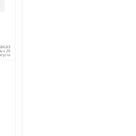
аказ
м к 20
вгуста
ну