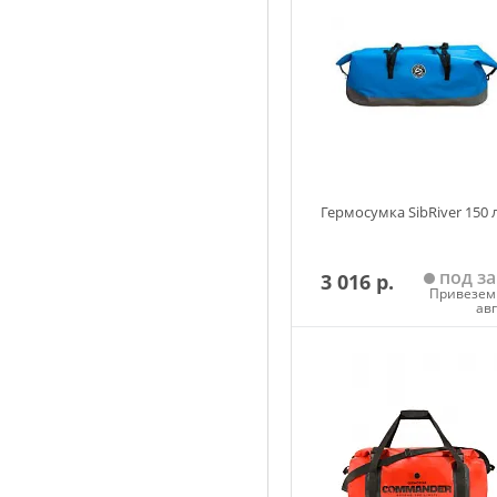
Гермосумка SibRiver 150 л
под за
3 016 р.
Привезем 
ав
Добавить в корзин
Размер