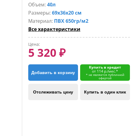
Объем:
40л
Размеры:
69х36х20 см
Материал:
ПВХ 650гр/м2
Все характеристики
Цена:
5 320 ₽
Купить в кредит
от 114 р./мес.*
Добавить в корзину
* не является публичной
офертой
Отслеживать цену
Купить в один клик