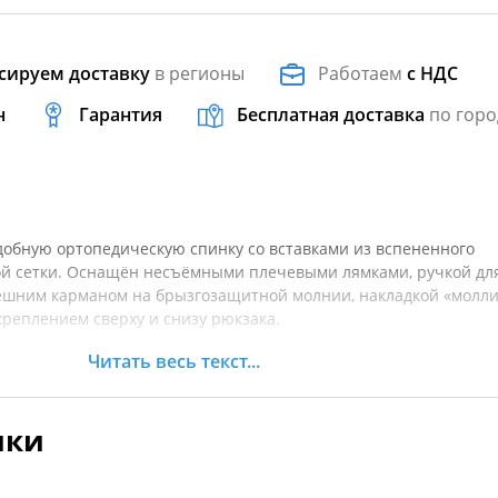
сируем доставку
в регионы
Работаем
с НДС
н
Гарантия
Бесплатная доставка
по горо
добную ортопедическую спинку со вставками из вспененного
ой сетки. Оснащён несъёмными плечевыми лямками, ручкой дл
ешним карманом на брызгозащитной молнии, накладкой «молли
креплением сверху и снизу рюкзака.
Читать весь текст...
разгрузить поясницу при большом весе рюкзака. Герморюкзак
тором. Горловина рюкзака скручивается и фиксируется переки
застегиваются на фастексы как по сторонам рюкзака, так и п
ики
рены токами высокой частоты. Клею нет места в наших издели