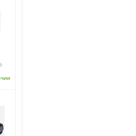
)
ичии
ну