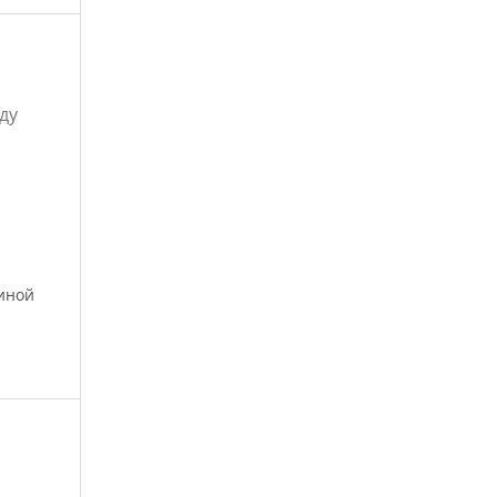
ду
иной