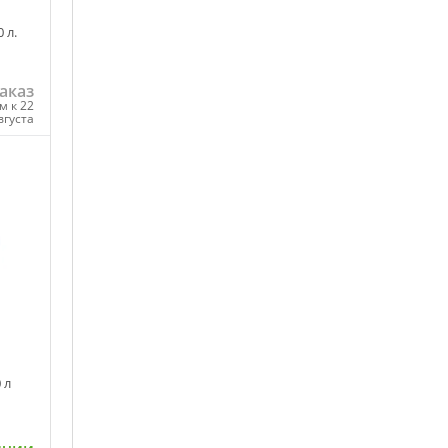
 л.
аказ
м к 22
вгуста
ну
 л