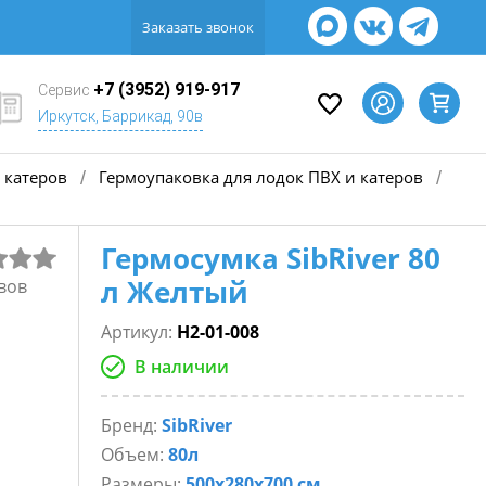
Заказать звонок
+7 (3952) 919-917
Сервис
Иркутск, Баррикад, 90в
 катеров
Гермоупаковка для лодок ПВХ и катеров
/
/
Гермосумка SibRiver 80
л Желтый
вов
Артикул:
Н2-01-008
В наличии
Бренд:
SibRiver
Объем:
80л
Размеры:
500х280х700 см