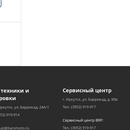
Сервисный центр
 техники и
ровки
г. Иркутск, ул. Баррикад, д. 90в.
Тел.: (3952) 919-917
Иркутск, ул. Баррикад, 24А/1
952) 919-914
Сервисный центр BRP:
Тел.: (3952) 919-917
akaz@barsmoto.ru