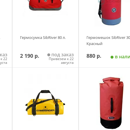
.
Гермосумка SibRiver 80 л.
Гермомешок SibRiver 30
Красный
каз
под заказ
2 190 р.
880 р.
в нал
к 22
Привезем к 22
густа
августа
у
Добавить в корзину
Добавить в корзи
Размер
Жёлтый
Зеленый
Красный
Оранжевый