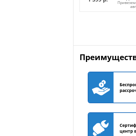
Привезем 
ав
Добавить в корзин
Преимуществ
Беспро
рассро
Серти
центр 