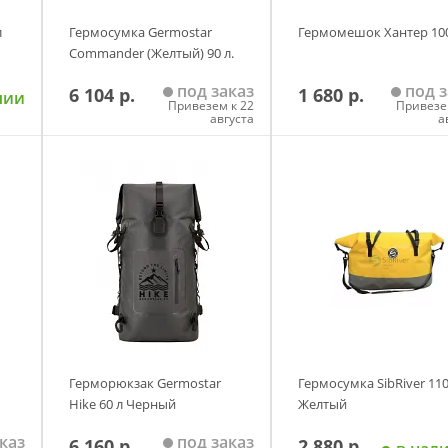
Серый
Синий
л
Гермосумка Germostar
Гермомешок Хантер 100
Commander (Желтый) 90 л.
под заказ
под з
6 104 р.
1 680 р.
чии
Привезем к 22
Привезе
августа
а
у
Добавить в корзину
Добавить в корзи
Герморюкзак Germostar
Гермосумка SibRiver 110
Hike 60 л Черный
Желтый
каз
под заказ
6 160 р.
2 880 р.