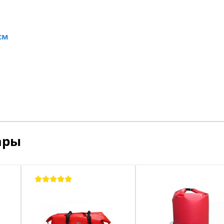
см
ары