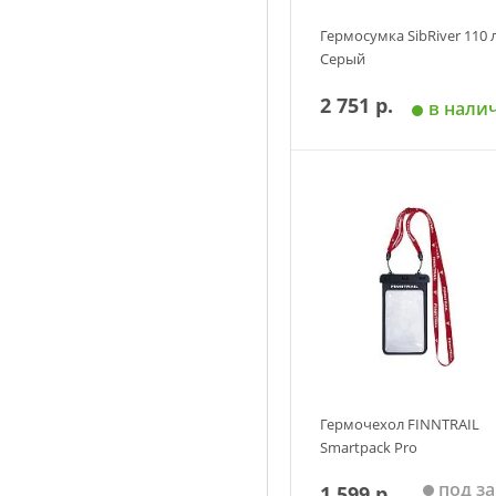
Гермосумка SibRiver 110 
Серый
2 751 р.
в нали
Добавить в корзин
Гермочехол FINNTRAIL
Smartpack Pro
под за
1 599 р.