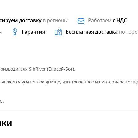
сируем доставку
в регионы
Работаем
с НДС
н
Гарантия
Бесплатная доставка
по горо
роизводителя SibRiver (Енисей-Бот).
 является усиленное днище, изготовленное из материала толщ
м.
ики