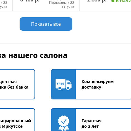
в нал
к 22
Привезем к 22
густа
августа
у
Добавить в корзину
Добавить в корзи
Показать все
а нашего салона
центная
Компенсируем
чка без банка
доставку
фицированный
Гарантия
в Иркутске
до 3 лет