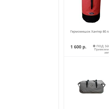
Гермомешок Хантер 80 л
под за
1 600 р.
Привезем 
ав
Добавить в корзин