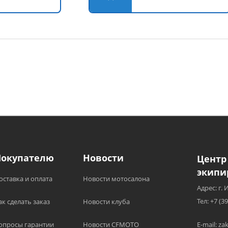
Покупателю
Новости
Центр
экипи
оставка и оплата
Новости мотосалона
Адрес: г. 
Тел: +7 (3
ак сделать заказ
Новости клуба
опросы гарантии
Новости CFMOTO
E-mail: z