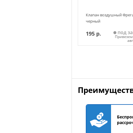
Клапан воздушный Фрег
черный
под за
195 р.
Привезем 
ав
Добавить в корзин
Преимуществ
Беспро
рассро