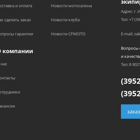
экипи
оставка и оплата
Новости мотосалона
Адрес: г. 
Тел: +7 (3
ак сделать заказ
Новости клуба
опросы гарантии
Новости CFMOTO
E-mail: z
Вопросы 
О компании
и качеств
 нас
Тел: 8 902
онтакты
(3952
(3952
отрудники
акансии
зака