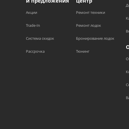
и предложения
центр
Д
Акции
Ремонт техники
К
Trade-In
Ремонт лодок
В
Система скидок
Бронирование лодок
Рассрочка
Тюнинг
О
К
С
В