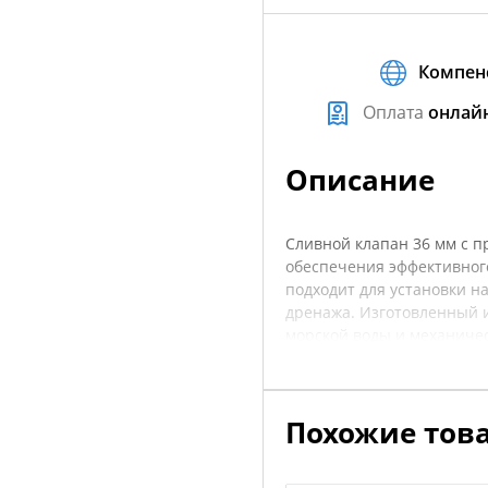
Компен
Оплата
онлай
Описание
Сливной клапан 36 мм с п
обеспечения эффективного
подходит для установки н
дренажа. Изготовленный 
морской воды и механическ
моделей, гарантируя безо
предотвратить накопление
сложных погодных условия
Похожие тов
компонентом для владельц
характеристики товара, ч