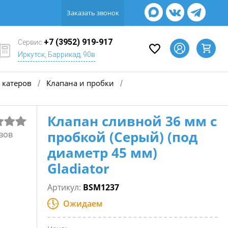
Заказать звонок
+7 (3952) 919-917
Сервис
Иркутск, Баррикад, 90в
 катеров
Клапана и пробки
/
/
Клапан сливной 36 мм с
пробкой (Серый) (под
вов
диаметр 45 мм)
Gladiator
Артикул:
BSM1237
Ожидаем