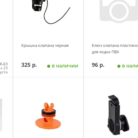
Крышка клапана черная
Ключ клапана пластик
для лодок ПВХ
каз
325 р.
96 р.
в наличии
в нал
к 23
густа
у
Добавить в корзину
Добавить в корзи