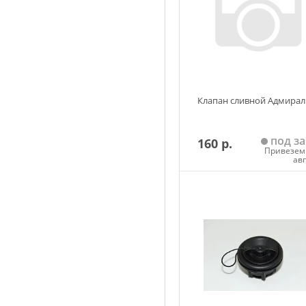
Клапан сливной Адмирал
под за
160 р.
Привезем 
ав
Добавить в корзин