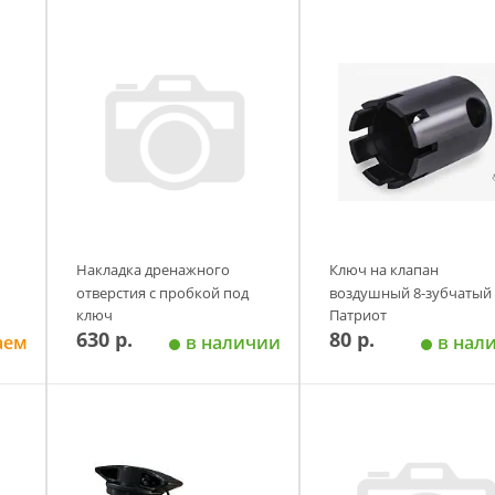
Накладка дренажного
Ключ на клапан
отверстия с пробкой под
воздушный 8-зубчатый
ключ
Патриот
630 р.
80 р.
аем
в наличии
в нал
у
Добавить в корзину
Добавить в корзи