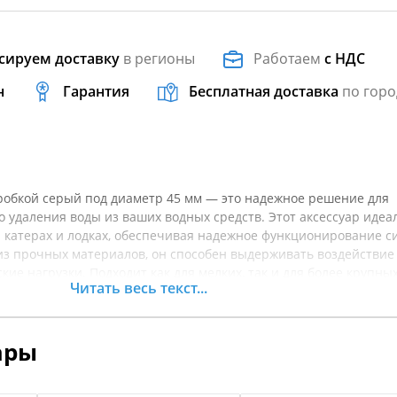
сируем доставку
в регионы
Работаем
с НДС
н
Гарантия
Бесплатная доставка
по горо
робкой серый под диаметр 45 мм — это надежное решение для
 удаления воды из ваших водных средств. Этот аксессуар идеа
а катерах и лодках, обеспечивая надежное функционирование 
из прочных материалов, он способен выдерживать воздействие
ие нагрузки. Подходит как для мелких, так и для более крупны
Читать весь текст...
пасность и долговечность. Установка такого сливного клапана 
 воды внутри корпуса, что особенно важно при эксплуатации в
х. Легкость в обслуживании и замене делает его незаменимым
ары
ев лодок и катеров. Перед покупкой рекомендуется уточнять
тобы убедиться в его совместимости с вашим оборудованием.