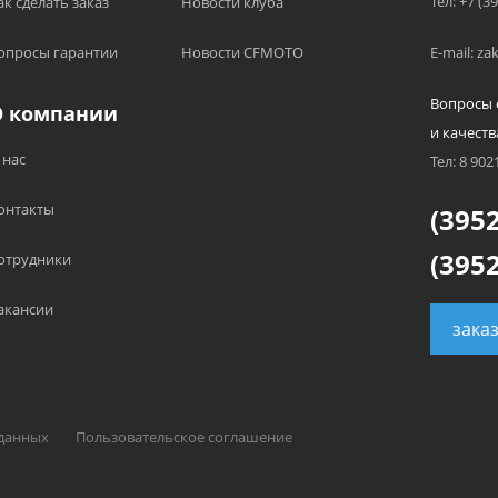
Тел: +7 (3
ак сделать заказ
Новости клуба
опросы гарантии
Новости CFMOTO
E-mail: z
Вопросы 
О компании
и качеств
 нас
Тел: 8 902
онтакты
(3952
(3952
отрудники
акансии
зака
 данных
Пользовательское соглашение