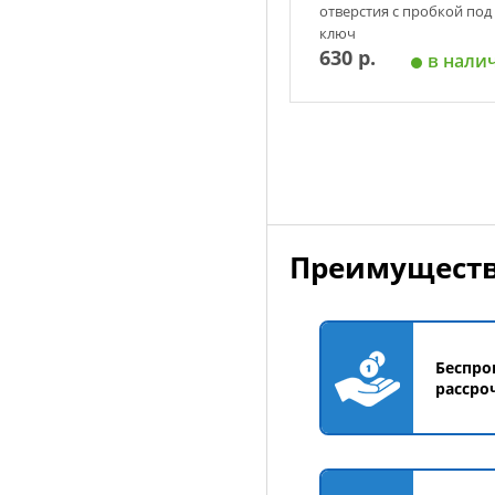
отверстия с пробкой под
ключ
630 р.
в нали
Добавить в корзин
Преимуществ
Беспро
рассро