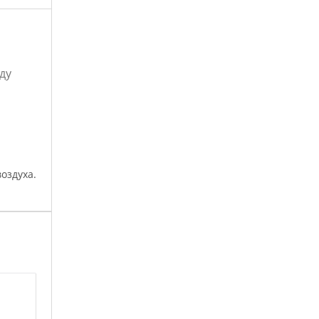
ду
оздуха.