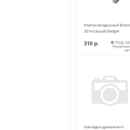
Клапан воздушный Bravo
2014 (серый) Badger
под за
310 р.
Привезем 
ав
Добавить в корзин
Накладка дренажного