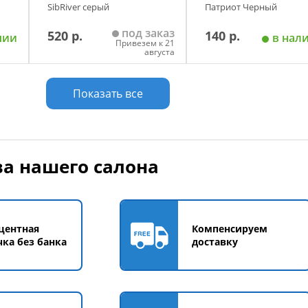
SibRiver серый
Патриот Черный
под заказ
520 р.
140 р.
чии
в нал
Привезем к 21
августа
у
Добавить в корзину
Добавить в корзи
Показать все
а нашего салона
центная
Компенсируем
чка без банка
доставку