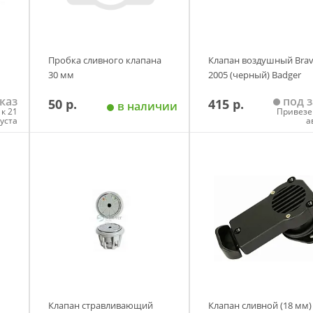
Пробка сливного клапана
Клапан воздушный Bra
30 мм
2005 (черный) Badger
каз
под з
50 р.
415 р.
в наличии
к 21
Привезе
густа
а
у
Добавить в корзину
Добавить в корзи
Клапан стравливающий
Клапан сливной (18 мм)