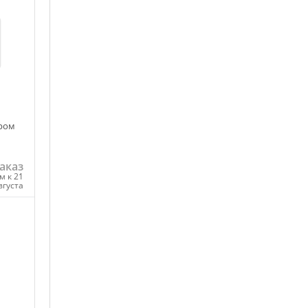
ором
аказ
м к 21
вгуста
ну