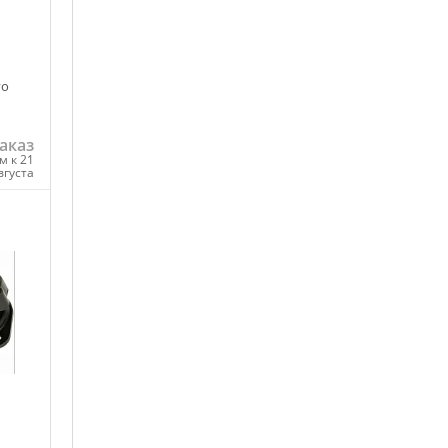
vo
аказ
м к 21
вгуста
ну