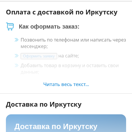
Оплата с доставкой по Иркутску
Как оформать заказ:
Позвонить по телефонам или написать через
месенджер;
на сайте;
Оформить заявку
Добавить товар в корзину и оставить свои
данные;
Менеджер свяжется с Вами в течение 30
Читать весь текст...
минут.
Доставка по Иркутску
Как оплатить:
Наличными, пластиковой картой, кредитной
картой и картой ХАЛВА в кассе нашего
Доставка по Иркутску
магазина по адресу
г. Иркутск, ул. Баррикад