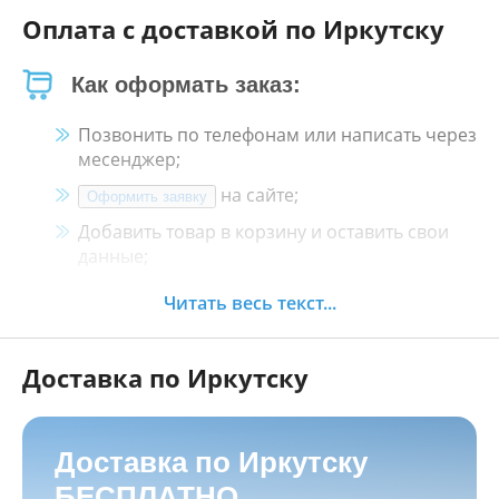
Оплата с доставкой по Иркутску
Как оформать заказ:
Позвонить по телефонам или написать через
месенджер;
на сайте;
Оформить заявку
Добавить товар в корзину и оставить свои
данные;
Менеджер свяжется с Вами в течение 30
Читать весь текст...
минут.
Доставка по Иркутску
Как оплатить:
Наличными, пластиковой картой, кредитной
картой и картой ХАЛВА в кассе нашего
Доставка по Иркутску
магазина по адресу
г. Иркутск, ул. Баррикад
БЕСПЛАТНО