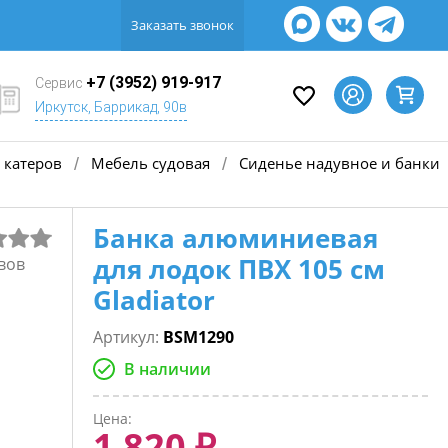
Заказать звонок
+7 (3952) 919-917
Сервис
Иркутск, Баррикад, 90в
 катеров
Мебель судовая
Сиденье надувное и банки
/
/
Банка алюминиевая
для лодок ПВХ 105 см
вов
Gladiator
Артикул:
BSM1290
В наличии
Цена:
1 820 ₽