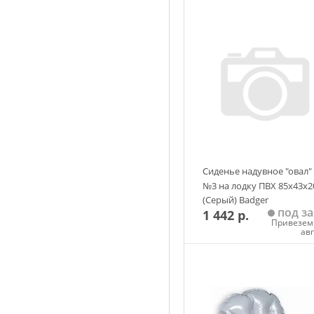
Сиденье надувное "овал"
№3 на лодку ПВХ 85х43х2
(Серый) Badger
под за
1 442 р.
Привезем 
ав
Добавить в корзин