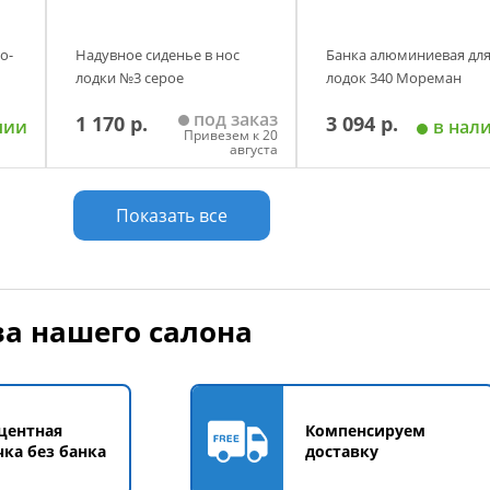
о-
Надувное сиденье в нос
Банка алюминиевая дл
лодки №3 серое
лодок 340 Мореман
под заказ
1 170 р.
3 094 р.
чии
в нал
Привезем к 20
августа
у
Добавить в корзину
Добавить в корзи
Показать все
а нашего салона
центная
Компенсируем
чка без банка
доставку