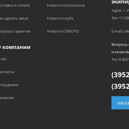
экипи
оставка и оплата
Новости мотосалона
Адрес: г. 
Тел: +7 (3
ак сделать заказ
Новости клуба
опросы гарантии
Новости CFMOTO
E-mail: z
Вопросы 
О компании
и качеств
 нас
Тел: 8 902
онтакты
(3952
(3952
отрудники
акансии
зака