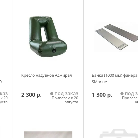
Кресло надувное Адмирал
Банка (1000 мм) фанера
0
SMarine
каз
под заказ
под з
2 300 р.
1 300 р.
к 20
Привезем к 20
Привезе
густа
августа
а
у
Добавить в корзину
Добавить в корзи