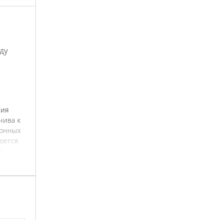
ду
ния
чива к
ионных
оется
,
и
очнять