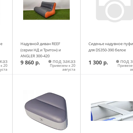
ое
Надувной диван REEF
Сиденье надувное пуфи
(серии НД и Тритон) и
для DS350-390 белое
ANGLER 300-420
каз
под заказ
под з
9 860 р.
1 300 р.
к 20
Привезем к 20
Привезе
густа
августа
а
у
Добавить в корзину
Добавить в корзи