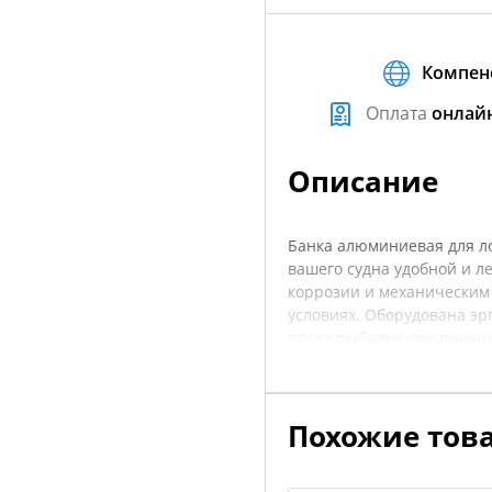
Компен
Оплата
онлай
Описание
Банка алюминиевая для ло
вашего судна удобной и л
коррозии и механическим
условиях. Оборудована эр
после рыбалки или пикника
чтобы напитки или продукт
занимает много места на 
напитков, делая ваше пут
Похожие тов
характеристики товара.