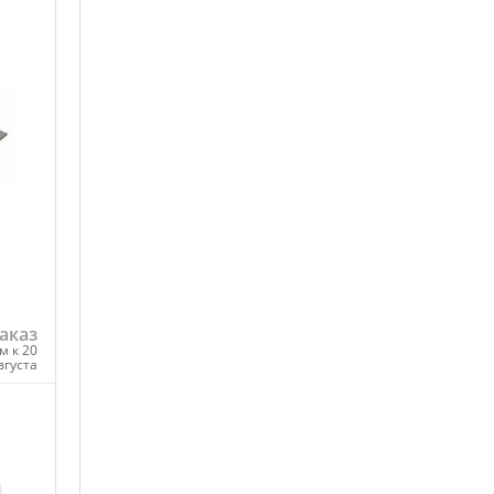
аказ
м к 20
вгуста
ну