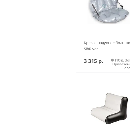
Кресло надувное больш
SibRiver
под за
3 315 р.
Привезем 
ав
Добавить в корзин