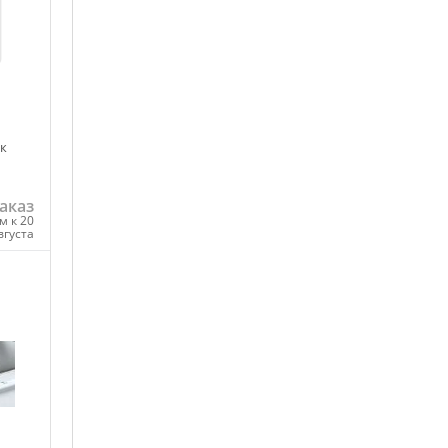
к
аказ
м к 20
вгуста
ну