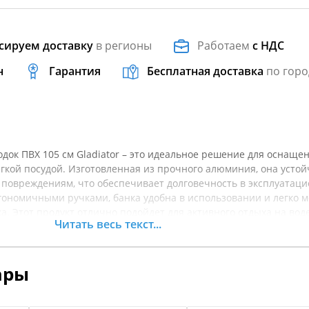
сируем доставку
в регионы
Работаем
с НДС
н
Гарантия
Бесплатная доставка
по горо
док ПВХ 105 см Gladiator – это идеальное решение для оснаще
егкой посудой. Изготовленная из прочного алюминия, она устой
 повреждениям, что обеспечивает долговечность в эксплуатац
гономичными ручками, банка удобна в использовании и легко м
. Этот продукт отлично подойдет для активного отдыха на воде
Читать весь текст...
ы оставались всегда под рукой. Легкая и компактная, банка не
борту. Используйте ее для хранения или транспортировки еды 
ешествие более комфортным. Перед покупкой рекомендуется ут
ары