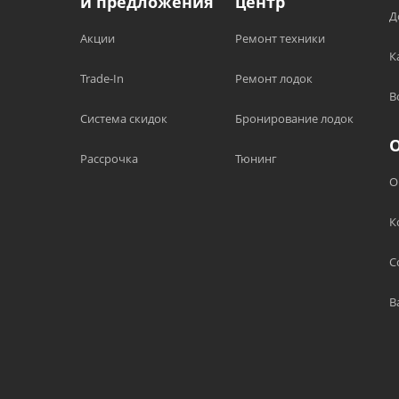
и предложения
центр
Д
Акции
Ремонт техники
К
Trade-In
Ремонт лодок
В
Система скидок
Бронирование лодок
Рассрочка
Тюнинг
О
К
С
В