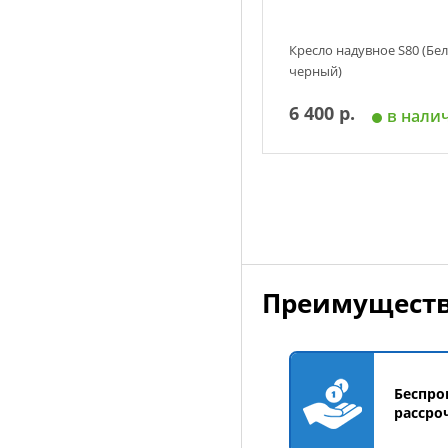
Кресло надувное S80 (Бел
черный)
6 400 р.
в нали
Добавить в корзин
Преимуществ
Беспро
рассро