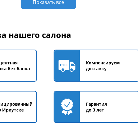
Показать все
а нашего салона
центная
Компенсируем
чка без банка
доставку
фицированный
Гарантия
в Иркутске
до 3 лет