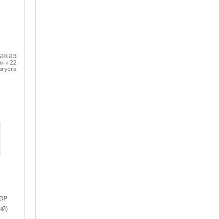
аказ
м к 22
вгуста
ну
 DP
ый)