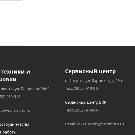
Сервисный центр
 техники и
ровки
г. Иркутск, ул. Баррикад, д. 90в.
Тел.: (3952) 919-917
Иркутск, ул. Баррикад, 24А/1
952) 919-914
Сервисный центр BRP:
Тел.: (3952) 919-917
akaz@barsmoto.ru
Email: zakaz.servis@barsmoto.ru
сотрудничества
а работы: