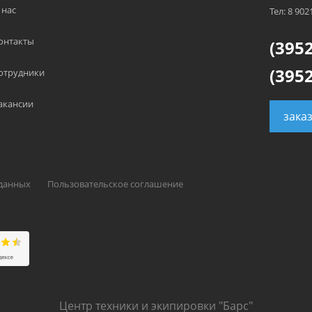
 нас
Тел: 8 902
онтакты
(3952
(3952
отрудники
акансии
зака
 данных
Пользовательское соглашение
Центр техники и экипировки "Барс"