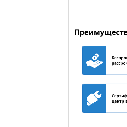
Преимуществ
Беспро
рассро
Серти
центр 