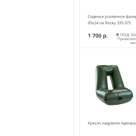
Сиденье усиленное фане
95x24 см Rocky 335-375
под за
1 700 р.
Привезем 
ав
Добавить в корзин
Кресло надувное Адмира