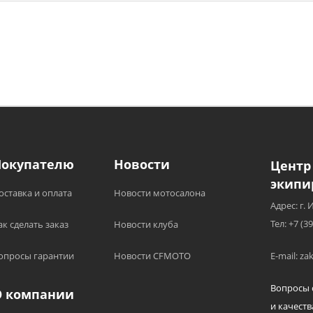
Покупателю
Новости
Центр
экипи
оставка и оплата
Новости мотосалона
Адрес: г. 
Тел: +7 (3
ак сделать заказ
Новости клуба
опросы гарантии
Новости CFMOTO
E-mail: z
Вопросы 
О компании
и качеств