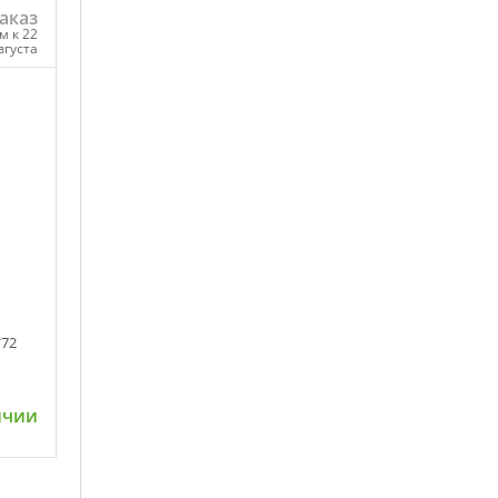
аказ
м к 22
вгуста
ну
*72
ичии
ну