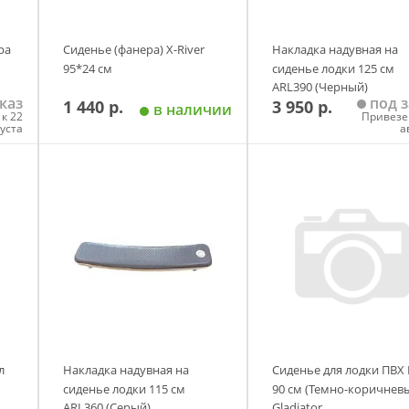
ра
Сиденье (фанера) X-River
Накладка надувная на
95*24 см
сиденье лодки 125 см
ARL390 (Черный)
каз
под з
1 440 р.
3 950 р.
в наличии
к 22
Привезе
густа
а
у
Добавить в корзину
Добавить в корзи
л
Накладка надувная на
Сиденье для лодки ПВХ
сиденье лодки 115 см
90 см (Темно-коричнев
ARL360 (Серый)
Gladiator