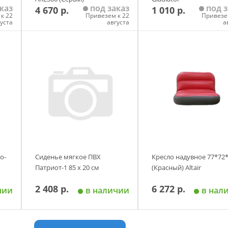
каз
под заказ
под з
4 670 р.
1 010 р.
к 22
Привезем к 22
Привезе
густа
августа
а
у
Добавить в корзину
Добавить в корзи
о-
Сиденье мягкое ПВХ
Кресло надувное 77*72
Патриот-1 85 x 20 см
(Красный) Altair
2 408 р.
6 272 р.
чии
в наличии
в нал
у
Добавить в корзину
Добавить в корзи