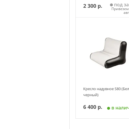
под за
2 300 р.
Привезем 
ав
Добавить в корзин
Кресло надувное S80 (Бел
черный)
6 400 р.
в нали
Добавить в корзин