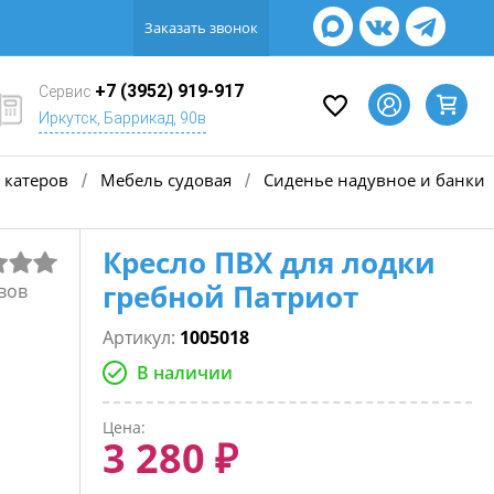
Заказать звонок
+7 (3952) 919-917
Сервис
Иркутск, Баррикад, 90в
 катеров
Мебель судовая
Сиденье надувное и банки
/
/
Кресло ПВХ для лодки
гребной Патриот
вов
Артикул:
1005018
В наличии
Цена:
3 280 ₽