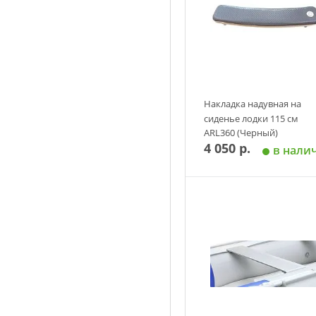
Накладка надувная на
сиденье лодки 115 см
ARL360 (Черный)
4 050 р.
в нали
Добавить в корзин