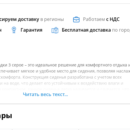
сируем доставку
в регионы
Работаем
с НДС
н
Гарантия
Бесплатная доставка
по горо
одки 3 серое – это идеальное решение для комфортного отдыха 
спечивает мягкое и удобное место для сидения, позволяя насла
скомфорта. Конструкция сиденья разработана с учетом всех
и на воде, что делает его устойчивым к воздействию влаги и
 компактное, данное сиденье легко надувается и сдувается, что
Читать весь текст...
анения. Оно отлично подходит для различных моделей малых л
ительный комфорт во время морских прогулок. Убедитесь в его
чтобы сделать свои водные приключения еще более приятными.
ары
точнять характеристики товара.