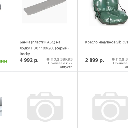
Банка (пластик АБС) на
Кресло надувное SibRiv
лодку ПВХ 1100/260 (серый)
Rocky
под заказ
под з
4 992 р.
2 899 р.
чии
Привезем к 22
Привезе
августа
а
у
Добавить в корзину
Добавить в корзи