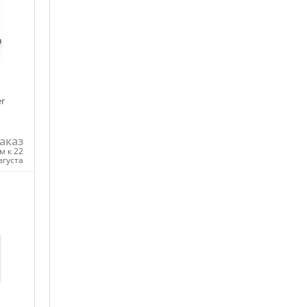
er
аказ
м к 22
вгуста
ну