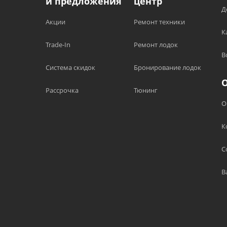
и предложения
центр
Д
Акции
Ремонт техники
К
Trade-In
Ремонт лодок
В
Система скидок
Бронирование лодок
Рассрочка
Тюнинг
О
К
С
В