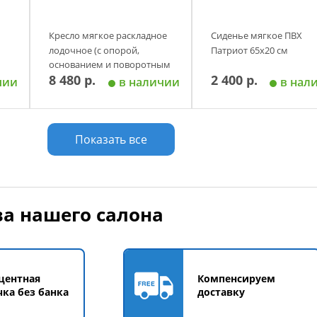
Кресло мягкое раскладное
Сиденье мягкое ПВХ
лодочное (с опорой,
Патриот 65x20 см
основанием и поворотным
8 480 р.
2 400 р.
механизмом) Патриот
чии
в наличии
в нал
у
Добавить в корзину
Добавить в корзи
Показать все
а нашего салона
центная
Компенсируем
чка без банка
доставку