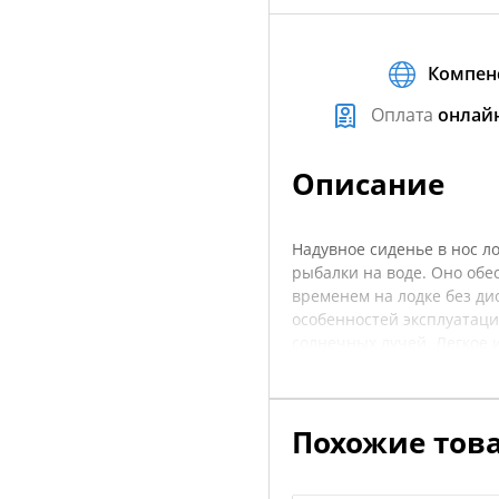
Компен
Оплата
онлай
Описание
Надувное сиденье в нос л
рыбалки на воде. Оно обе
временем на лодке без ди
особенностей эксплуатаци
солнечных лучей. Легкое и
для транспортировки и хр
катеров, добавляя дополн
надежности и качестве, 
Похожие тов
покупкой рекомендуется у