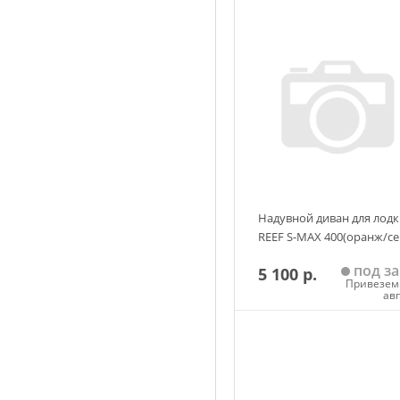
Надувной диван для лодк
REEF S-MAX 400(оранж/се
под за
5 100 р.
Привезем 
ав
Добавить в корзин