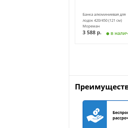
Банка алюминиевая для
лодок 420/450 (121 см)
Мореман
3 588 р.
в нали
Добавить в корзин
Преимуществ
Беспро
рассро