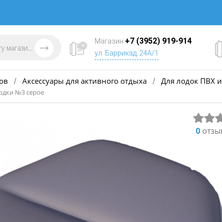
+7 (3952) 919-914
Магазин
ул. Баррикад, 24А/1
ов
Аксессуары для активного отдыха
Для лодок ПВХ и
/
/
лодки №3 серое
0
отзы