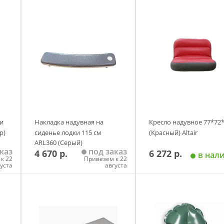
и
Накладка надувная на
Кресло надувное 77*72
р)
сиденье лодки 115 см
(Красный) Altair
ARL360 (Серый)
каз
под заказ
4 670 р.
6 272 р.
в нал
к 22
Привезем к 22
густа
августа
у
Добавить в корзину
Добавить в корзи