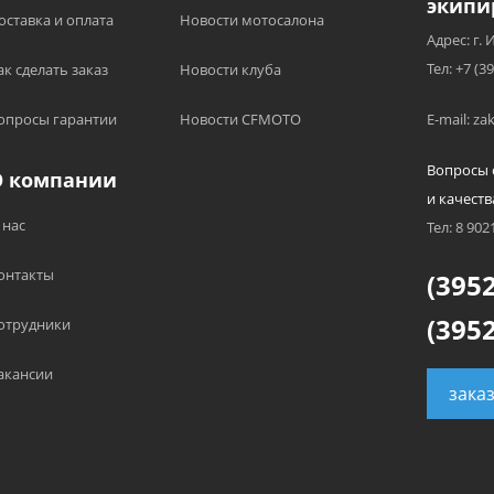
экипи
оставка и оплата
Новости мотосалона
Адрес: г. 
Тел: +7 (3
ак сделать заказ
Новости клуба
опросы гарантии
Новости CFMOTO
E-mail: z
Вопросы 
О компании
и качеств
 нас
Тел: 8 902
онтакты
(3952
(3952
отрудники
акансии
зака