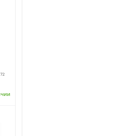
*72
ичии
ну