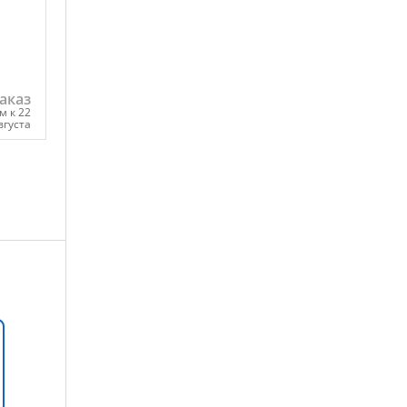
аказ
м к 22
вгуста
ну