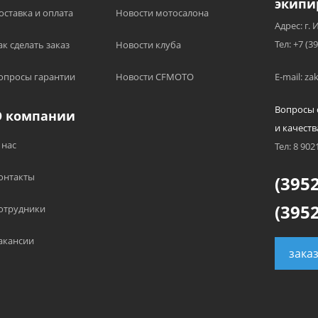
экипи
оставка и оплата
Новости мотосалона
Адрес: г. 
Тел: +7 (3
ак сделать заказ
Новости клуба
опросы гарантии
Новости CFMOTO
E-mail: z
Вопросы 
О компании
и качеств
 нас
Тел: 8 902
онтакты
(3952
(3952
отрудники
акансии
зака