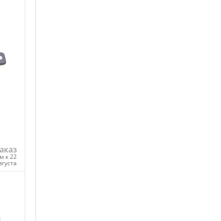
аказ
м к 22
вгуста
ну