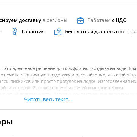
сируем доставку
в регионы
Работаем
с НДС
н
Гарантия
Бесплатная доставка
по горо
r – это идеальное решение для комфортного отдыха на воде. Бл
беспечивает отличную поддержку и расслабление, что особенно
лок, пикников или просто прогулок на лодке. Изготовленная из
тойчива к воздействию солнечных лучей и механическим
ирует её долговечность. Легкая и компактная, она легко помещ
Читать весь текст...
еста. На водоемах, где важен каждый момент комфорта, такая 
ю экипировки. С ней вы сможете наслаждаться активным отдых
. Перед покупкой рекомендуется уточнять характеристики това
ары