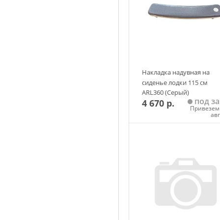
Накладка надувная на
сиденье лодки 115 см
ARL360 (Серый)
под за
4 670 р.
Привезем 
ав
Добавить в корзин