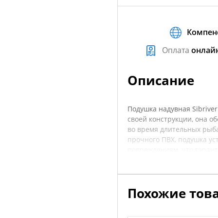
Компен
Оплата
онлай
Описание
Подушка надувная Sibrive
своей конструкции, она о
во время длительных рыба
прочного ПВХ, подушка ус
повреждениям, что гарант
багаж, занимая минимум м
станет незаменимой часть
беспокоясь о дискомфорте
Похожие тов