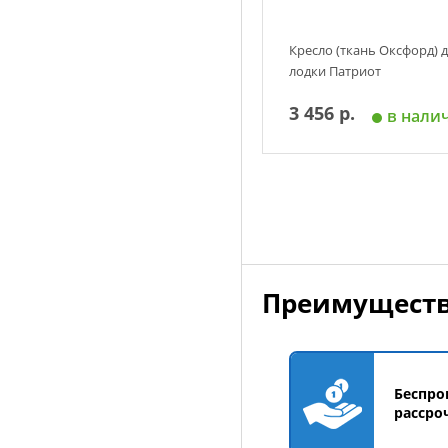
Кресло (ткань Оксфорд) 
лодки Патриот
3 456 р.
в нали
Добавить в корзин
Преимуществ
Беспро
рассро