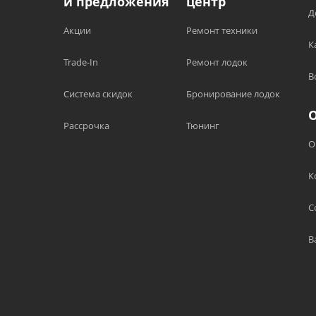
и предложения
центр
Д
Акции
Ремонт техники
К
Trade-In
Ремонт лодок
В
Система скидок
Бронирование лодок
Рассрочка
Тюнинг
О
К
С
В