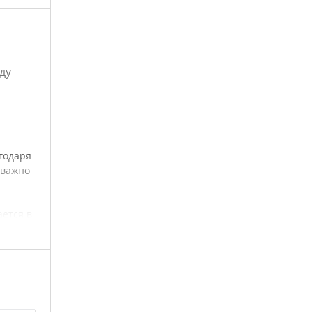
ду
агодаря
 важно
ается в
подушка
ом, не
ра.