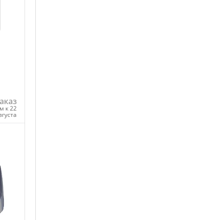
аказ
м к 22
вгуста
ну