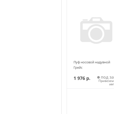
Пуф носовой надувной
Грейс
под за
1 976 р.
Привезем 
ав
Добавить в корзин