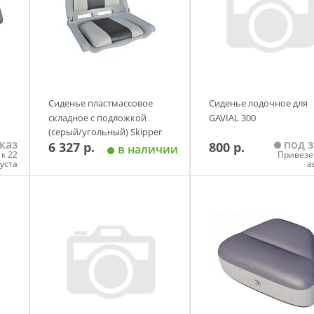
Сиденье пластмассовое
Сиденье лодочное для
складное с подложкой
GAVIAL 300
(серый/угольный) Skipper
каз
под з
6 327 р.
800 р.
в наличии
к 22
Привезе
густа
а
у
Добавить в корзину
Добавить в корзи