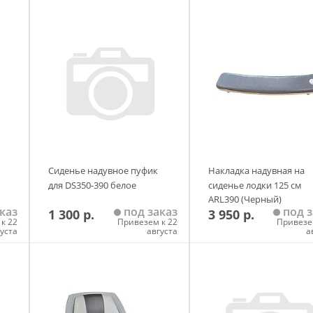
Сиденье надувное пуфик
Накладка надувная на
для DS350-390 белое
сиденье лодки 125 см
ARL390 (Черный)
каз
под заказ
под з
1 300 р.
3 950 р.
к 22
Привезем к 22
Привезе
густа
августа
а
у
Добавить в корзину
Добавить в корзи