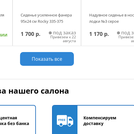
для
Сиденье усиленное фанера
Надувное сиденье в нос
95x24 см Rocky 335-375
лодки №3 серое
под заказ
под з
1 700 р.
1 170 р.
чии
Привезем к 22
Привезе
августа
а
у
Добавить в корзину
Добавить в корзи
Показать все
а нашего салона
центная
Компенсируем
чка без банка
доставку