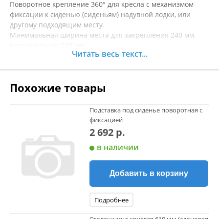
Поворотное крепление 360° для кресла с механизмом
фиксации к сиденью (сиденьям) надувной лодки, или
другому подходящим месту.
Минимальная ширина места для закрепления 240 мм,
максимальная 530 мм.
Читать весь текст...
Длина крепления 171 мм
Ширина крепления 171 мм
Высота 240-530 мм
Похожие товары
Габариты 171х171х530 мм
Кол-во в упаковке 2
Подставка под сиденье поворотная с
фиксацией
2 692 р.
в наличии
Добавить в корзину
Подробнее