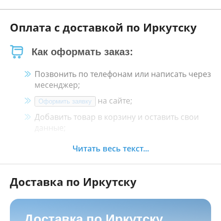
Оплата с доставкой по Иркутску
Как оформать заказ:
Позвонить по телефонам или написать через
месенджер;
на сайте;
Оформить заявку
Добавить товар в корзину и оставить свои
данные;
Менеджер свяжется с Вами в течение 30
Читать весь текст...
минут.
Доставка по Иркутску
Как оплатить:
Наличными, пластиковой картой, кредитной
картой и картой ХАЛВА в кассе нашего
Доставка по Иркутску