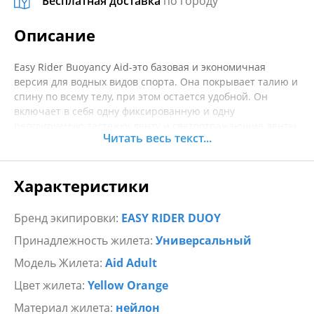
Бесплатная доставка
по городу
Описание
Easy Rider Buoyancy Aid-это базовая и экономичная
версия для водных видов спорта. Она покрывает талию и
спину по всему телу, при этом остается удобной. Он
включает в себя одну фиксированную и одну
регулируемую застежку-ленту и светоотражающие ленты
Читать весь текст...
SOLAS.
Одобрен в соответствии с последними европейскими
Характеристики
стандартами для средств плавучести 50N, ISO 12402-5.
Все его сырье сертифицировано по стандартам ISO
12402-7 и ISO 12402-8 для повышения прочности,
Бренд экипировки:
EASY RIDER DUOY
качества и долговечности. Он доступен в 2-х размерах, в
Принадлежность жилета:
Универсальный
сочетании оранжевого и желтого цветов.
Модель Жилета:
Aid Adult
Цвет жилета:
Yellow Orange
Материал жилета:
нейлон