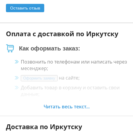
Оставить отзыв
Оплата с доставкой по Иркутску
Как оформать заказ:
Позвонить по телефонам или написать через
месенджер;
на сайте;
Оформить заявку
Добавить товар в корзину и оставить свои
данные;
Менеджер свяжется с Вами в течение 30
Читать весь текст...
минут.
Доставка по Иркутску
Как оплатить: