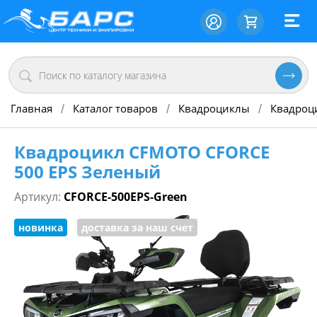
Главная
Каталог товаров
Квадроциклы
Квадроц
/
/
/
Квадроцикл CFMOTO CFORCE
500 EPS Зеленый
Артикул:
CFORCE-500EPS-Green
новинка
доставка за наш счет