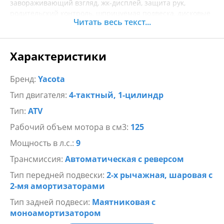
завораживающий взгляд, жк-дисплей, защита рук,
родительский контроль, шприцуемая подвеска, дисковые
Читать весь текст...
тормоза... можно продолжать и продолжать писать о
достоинствах этой модели.
Характеристики
Как водителю с опытом, так и юному драйверу придется
по душе Yacota Sirius как по внешним данным, так и по
Бренд:
Yacota
характеристикам за счет 4-х тактного двигателя,
Тип двигателя:
4-тактный, 1-цилиндр
мощности 9 л.с. и разгона до 50 км.ч
Тип:
ATV
Рабочий объем мотора в см3:
125
Мощность в л.с.:
9
Трансмиссия:
Автоматическая с реверсом
Тип передней подвески:
2-х рычажная, шаровая с
2-мя амортизаторами
Тип задней подвеси:
Маятниковая с
моноамортизатором