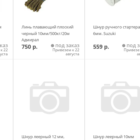
м
Линь плавающий плоский
Шнур ручного стартера,
черный 10мм/500кг/20м
6мм. Suzuki
Адмирал
каз
под заказ
под з
750 р.
559 р.
к 22
Привезем к 22
Привезе
густа
августа
а
у
Добавить в корзину
Добавить в корзи
Шнур леерный 12 мм,
Шнур леерный 10мм