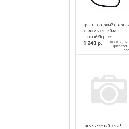
Трос швартовый с огоно
12мм х 6,1м нейлон
черный Skipper
под за
1 240 р.
Привезем 
ав
Добавить в корзин
Шнур красный 8 мм*