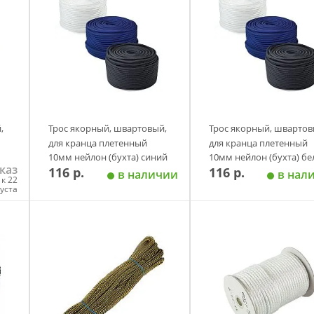
,
Трос якорный, швартовый,
Трос якорный, швартов
для кранца плетенный
для кранца плетенный
10мм нейлон (бухта) синий
10мм нейлон (бухта) б
каз
116 р.
116 р.
Skipper
Skipper
в наличии
в нал
к 22
густа
у
Добавить в корзину
Добавить в корзи