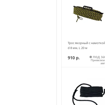
Трос якорный с намоткой
d 8 мм, L 20 м
под за
910 р.
Привезем 
ав
Добавить в корзин