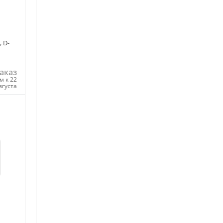
 D-
аказ
м к 22
вгуста
ну