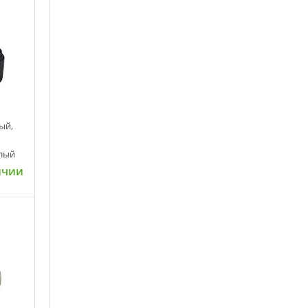
ый,
елый
ичии
ну