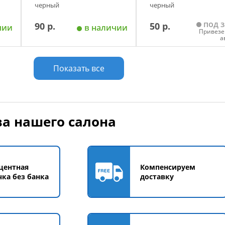
черный
черный
под з
90 р.
50 р.
чии
в наличии
Привезе
а
у
Добавить в корзину
Добавить в корзи
Показать все
а нашего салона
центная
Компенсируем
чка без банка
доставку