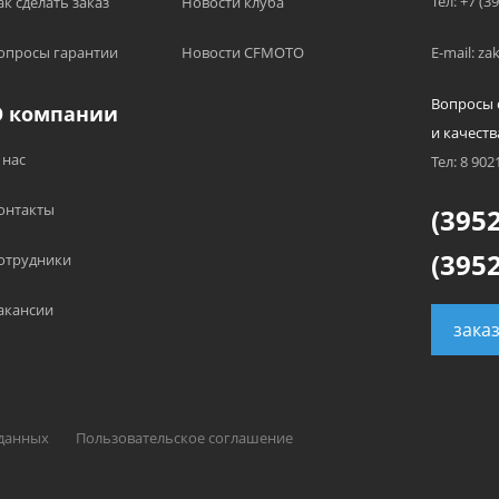
Тел: +7 (3
ак сделать заказ
Новости клуба
опросы гарантии
Новости CFMOTO
E-mail: z
Вопросы 
О компании
и качеств
 нас
Тел: 8 902
онтакты
(3952
(3952
отрудники
акансии
зака
 данных
Пользовательское соглашение