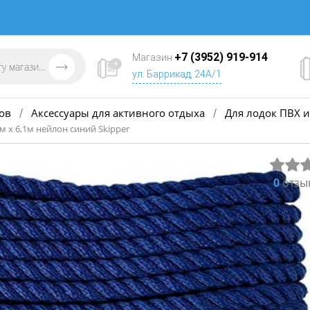
+7 (3952) 919-914
Магазин
ул. Баррикад, 24А/1
ов
Аксессуары для активного отдыха
Для лодок ПВХ и
/
/
 х 6,1м нейлон синий Skipper
0
отзы