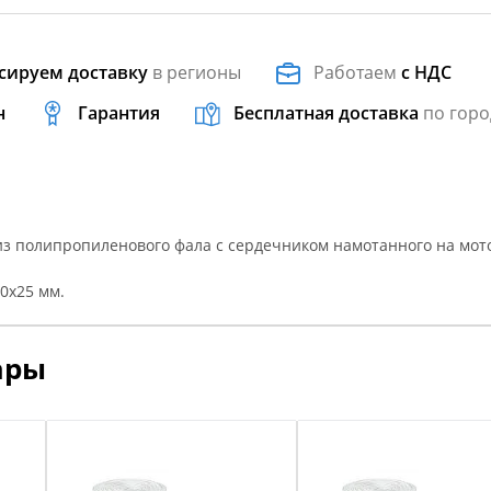
сируем доставку
в регионы
Работаем
с НДС
н
Гарантия
Бесплатная доставка
по горо
из полипропиленового фала с сердечником намотанного на мот
0х25 мм.
ары