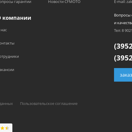
опросы гарантии
Новости CFMOTO
E-mail: z
Вопросы 
О компании
и качеств
 нас
Тел: 8 902
онтакты
(3952
(3952
отрудники
акансии
зака
 данных
Пользовательское соглашение