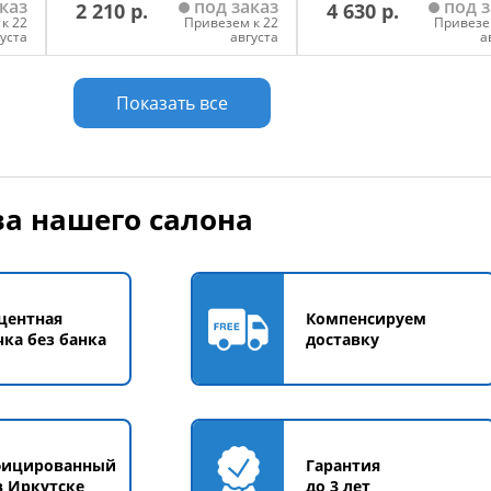
каз
под заказ
под з
2 210 р.
4 630 р.
к 22
Привезем к 22
Привезе
густа
августа
а
у
Добавить в корзину
Добавить в корзи
Показать все
а нашего салона
центная
Компенсируем
чка без банка
доставку
фицированный
Гарантия
в Иркутске
до 3 лет