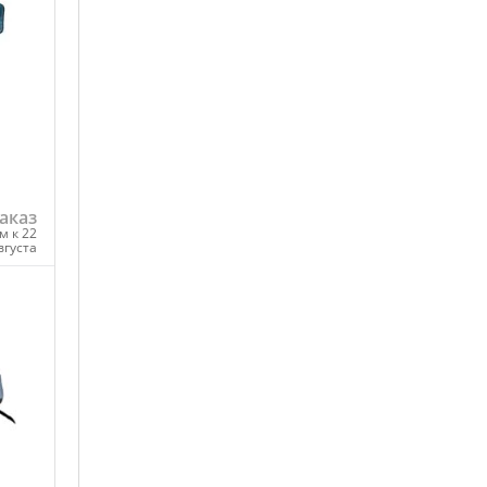
аказ
м к 22
вгуста
ну