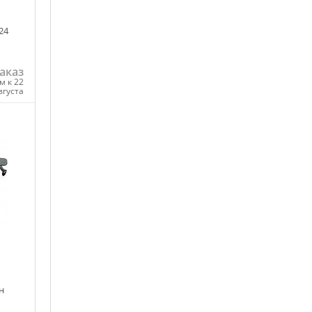
24
аказ
м к 22
вгуста
ну
н