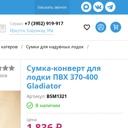
Заказать звонок
+7 (3952) 919-917
Сервис
Иркутск, Баррикад, 90в
 катеров
Сумки для надувных лодок
/
/
Сумка-конверт для
лодки ПВХ 370-400
вов
Gladiator
Артикул:
BSM1321
В наличии
Цена:
1 836 ₽