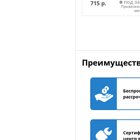
под за
715 р.
Привезем 
ав
Добавить в корзин
Преимуществ
Беспро
рассро
Серти
центр 