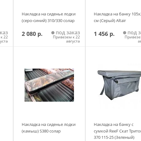
Накладка на сиденье лодки
Накладка на банку 105x
(серо-синий) 310/330 солар
см (Серый) Altair
каз
под заказ
под з
2 080 р.
1 456 р.
к 22
Привезем к 22
Привезе
густа
августа
а
у
Добавить в корзину
Добавить в корзи
Накладка на сиденье лодки
Накладка на банку с
(камыш) S380 солар
сумкой ReeF Скат Трито
370 115-25 (Зеленый)