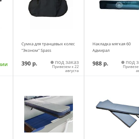
Сумка для транцевых колес
Накладка мягкая 60
"Эконом" Spass
Адмирал
под заказ
под з
390 р.
988 р.
чии
Привезем к 22
Привезе
августа
а
у
Добавить в корзину
Добавить в корзи