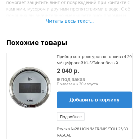
помогает защитить винт от повреждений при контакте с
камнями, мусором и другими препятствиями в воде. С её
помощью вы значительно уменьшаете риск поломки и
Читать весь текст...
увеличиваете срок службы вашего мотора. Выполненная
из качественных материалов, защита обеспечивает
надежную фиксацию и простоту установки, что делает её
Похожие товары
идеальным выбором для активных рыболовов и
любителей водных прогулок. Инновационный дизайн
позволяет сохранять эффективность работы мотора, не
Прибор контроля уровня топлива 4-20
ограничивая его производительность. Защита винта
мА цифровой KUS/Tainor белый
способствует не только сохранению целостности
2 040 р.
движущихся частей, но и улучшает общее качество
под заказ
эксплуатации вашего оборудования. Перед покупкой
Привезем к 20 августа
рекомендуется уточнять характеристики товара, чтобы
убедиться в его совместимости с вашим двигателем.
Добавить в корзину
Подробнее
Втулка №28 HON/MER/NIS/TOH 25;30
RASCAL