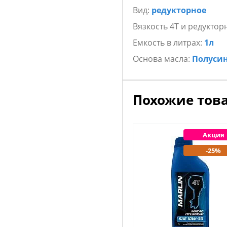
Вид:
редукторное
Вязкость 4Т и редуктор
Емкость в литрах:
1л
Основа масла:
Полуси
Похожие тов
Акция
-25%