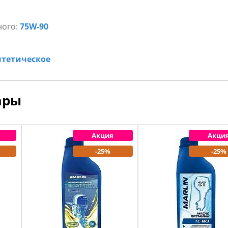
ного:
75W-90
нтетическое
ары
Акция
Акци
-25%
-25%