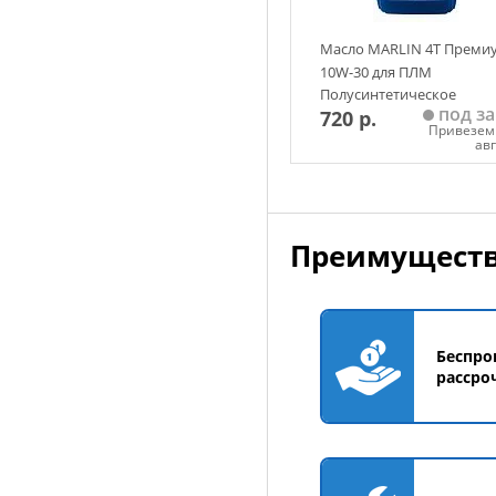
Масло MARLIN 4Т Преми
10W-30 для ПЛМ
Полусинтетическое
под за
720 р.
моторное 1л
Привезем 
ав
Добавить в корзин
Преимуществ
Беспро
рассро