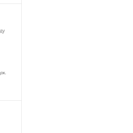
ду
ок.