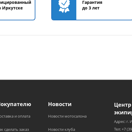
фицированный
Гарантия
в Иркутске
до 3 лет
Покупателю
Новости
Центр
экипи
оставка и оплата
Новости мотосалона
Адрес: г. 
Тел: +7 (3
ак сделать заказ
Новости клуба