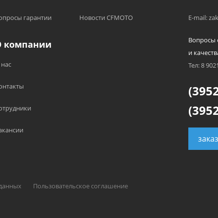
опросы гарантии
Новости CFMOTO
E-mail: z
Вопросы 
О компании
и качеств
 нас
Тел: 8 902
онтакты
(3952
(3952
отрудники
акансии
зака
 данных
Пользовательское соглашение