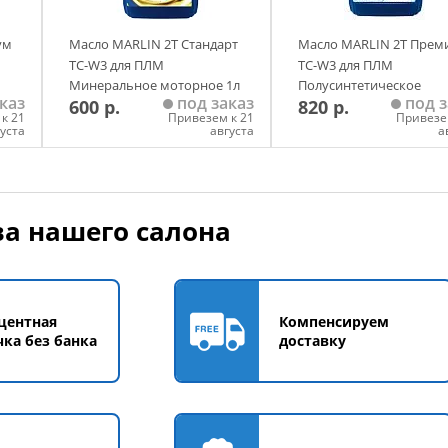
ум
Масло MARLIN 2Т Стандарт
Масло MARLIN 2Т Прем
TC-W3 для ПЛМ
TC-W3 для ПЛМ
Минеральное моторное 1л
Полусинтетическое
каз
под заказ
под з
600 р.
820 р.
моторное 1л
к 21
Привезем к 21
Привезе
густа
августа
а
у
Добавить в корзину
Добавить в корзи
а нашего салона
центная
Компенсируем
чка без банка
доставку