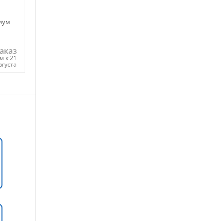
иум
аказ
м к 21
вгуста
ну