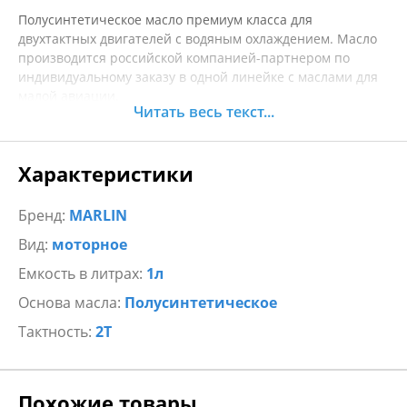
Полусинтетическое масло премиум класса для
двухтактных двигателей с водяным охлаждением. Масло
производится российской компанией-партнером по
индивидуальному заказу в одной линейке с маслами для
малой авиации.
Читать весь текст...
Приготовлено на основе минеральных авиационных,
синтетических полиальфаолефиновых масел и
специального пакета присадок. Предотвращает
Характеристики
образование отложений на деталях двигателя,
закоксовывание колец и калильное зажигание. Обладает
высокой термоокислительной стабильностью.
Бренд:
MARLIN
Обеспечивает бездымное горение смеси. Безопасно при
Вид:
моторное
повышении дозировки. Пригодно для использования в
системе раздельной смазки (autolub, automix, mix, и др.)
Емкость в литрах:
1л
Основа масла:
Полусинтетическое
Тактность:
2Т
Похожие товары