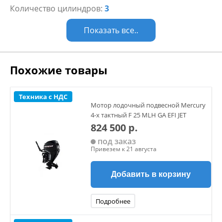
Количество цилиндров:
3
приводу.
Показать все..
Трёхцелиндровый двигатель с объемом 697 см3,
обеспечивает ровную работу мотора и минимальный
расход топлива.
Похожие товары
Простота в эксплуатации
• Петлевая продувка обеспечивает ровн
Техника с НДС
Мотор лодочный подвесной Mercury
4-х тактный F 25 MLH GA EFI JET
824 500 р.
под заказ
Привезем к 21 августа
Добавить в корзину
Подробнее