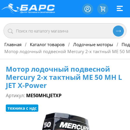
Главная
Каталог товаров
Лодочные моторы
Под
/
/
/
Мотор лодочный подвесной Mercury 2-х тактный ME 50 MH
Мотор лодочный подвесной
Mercury 2-х тактный ME 50 MH L
JET X-Power
Артикул:
ME50MHLJETXP
техника с ндс