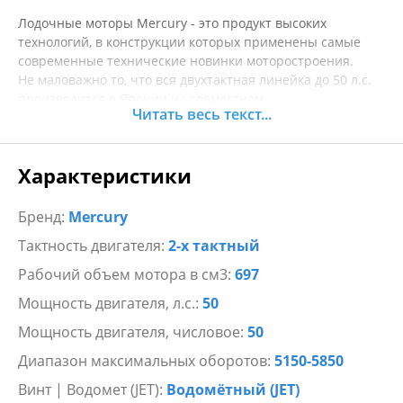
Лодочные моторы Mercury - это продукт высоких
технологий, в конструкции которых применены самые
современные технические новинки моторостроения.
Не маловажно то, что вся двухтактная линейка до 50 л.с.
производится в Японии на совместном
Читать весь текст...
предприятии Tohatsu Marine Corporation.
Данный мотор укомплектован водометной насадкой
Характеристики
производства тайвань X-Power для моторов
Tohatsu/Mercury 40-50 сил.
Этот комплект предназначен для средних лодок, которым
Бренд:
Mercury
приходится преодолевать сложности мелких рек и крутых,
Тактность двигателя:
2-х тактный
категорийных порогов.
Рабочий объем мотора в см3:
697
При его создании были использованы хорошо
Мощность двигателя, л.с.:
50
отработанные технологии. Водометный мотор
сконструирован простым и надежным.
Мощность двигателя, числовое:
50
Им легко управлять, и он требует минимум ухода. Насос
Диапазон максимальных оборотов:
5150-5850
водометной приставки сконструирован таким образом,
чтобы избежать лишних потерь мощности.
Винт | Водомет (JET):
Водомётный (JET)
Его характеристики почти соответствуют винтовому