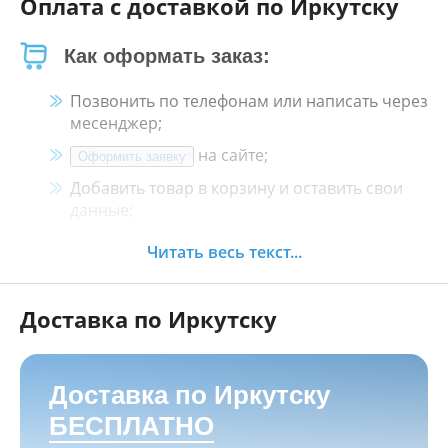
Оплата с доставкой по Иркутску
Как оформать заказ:
Позвонить по телефонам или написать через
месенджер;
на сайте;
Оформить заявку
Добавить товар в корзину и оставить свои
данные;
Менеджер свяжется с Вами в течение 30
Читать весь текст...
минут.
Доставка по Иркутску
Как оплатить:
Наличными, пластиковой картой, кредитной
картой и картой ХАЛВА в кассе нашего
Доставка по Иркутску
магазина по адресу
г. Иркутск, ул. Баррикад
БЕСПЛАТНО
24а, Мотосалон БАРС
;