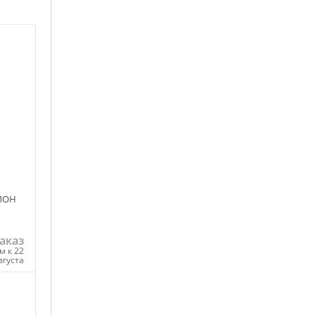
ЛОН
аказ
м к 22
вгуста
ну