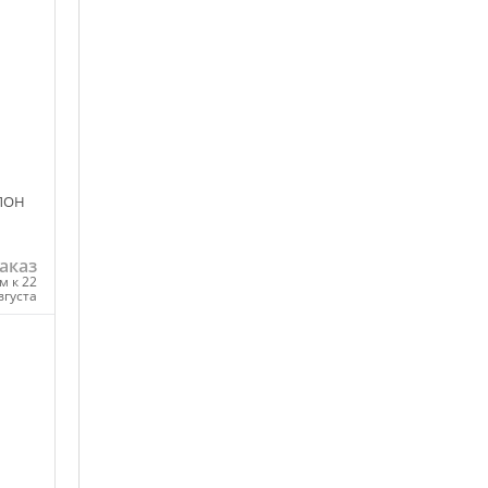
ЛОН
аказ
м к 22
вгуста
ну