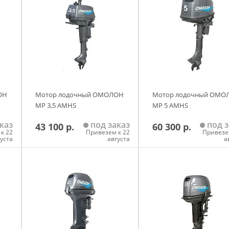
ОН
Мотор лодочный ОМОЛОН
Мотор лодочный ОМО
MP 3,5 AMHS
MP 5 AMHS
каз
под заказ
под з
43 100 р.
60 300 р.
к 22
Привезем к 22
Привезе
густа
августа
а
у
Добавить в корзину
Добавить в корзи