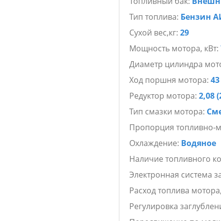
Топливный бак:
Внешн
Тип топлива:
Бензин А
Сухой вес,кг:
29
Мощность мотора, кВт:
Диаметр цилиндра мот
Ход поршня мотора:
43
Редуктор мотора:
2,08 (
Тип смазки мотора:
См
Пропорция топливно-м
Охлаждение:
Водяное
Наличие топливного к
Электронная система з
Расход топлива мотора,
Регулировка заглублен