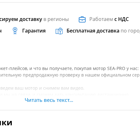
сируем доставку
в регионы
Работаем
с НДС
н
Гарантия
Бесплатная доставка
по горо
ет-плейсов, и что вы получаете, покупая мотор SEA-PRO у нас:
нительную предпродажную проверку в нашем официальном се
аведем ваш мотор и снимем вам видео.
ки мы на связи, и сможем дать консультацию дистанционно.
Читать весь текст...
ремонта мы выполним его, не затягивая, в нашем сервисном цен
 обслуживание по крупным моторам.
ики
P 9.8 AMHS является примером двухтактного двигателя, облад
сил. Несмотря на его вес в 29 килограмм, он представляет соб
ощностью и надежностью. Управление таким мотором становит