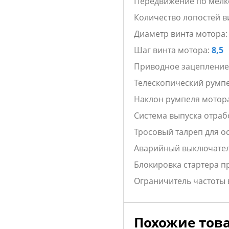
Передвижение по мел
Количество лопостей в
Диаметр винта мотора
Шаг винта мотора:
8,5
Приводное зацепление
Телескопический румп
Наклон румпеля мотор
Система выпуска отраб
Тросовый талреп для о
Аварийный выключател
Блокировка стартера п
Ограничитель частоты
Похожие тов