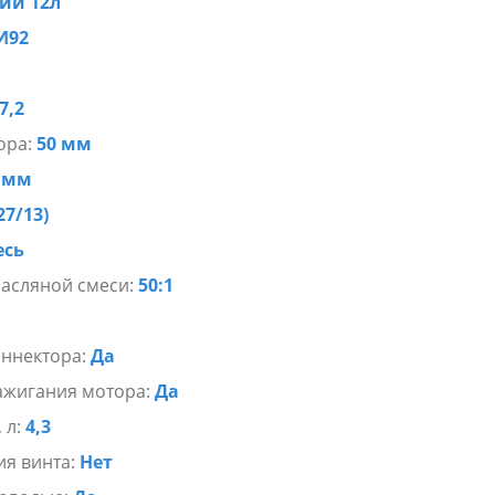
ий 12л
И92
7,2
ора:
50 мм
 мм
27/13)
есь
асляной смеси:
50:1
оннектора:
Да
ажигания мотора:
Да
 л:
4,3
ия винта:
Нет