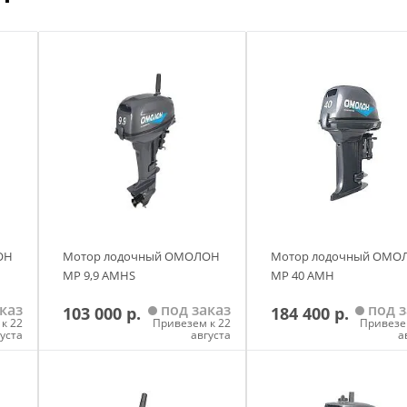
ОН
Мотор лодочный ОМОЛОН
Мотор лодочный ОМО
MP 9,9 AMHS
MP 40 AMH
каз
под заказ
под з
103 000 р.
184 400 р.
к 22
Привезем к 22
Привезе
густа
августа
а
у
Добавить в корзину
Добавить в корзи