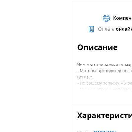
Компен
Оплата
онлай
Описание
Чем мы отличаемся от марк
- Моторы проходят допол
центре.
- По вашему запросу мы з
- Если с мотором неполад
- В случае гарантийного 
- Осуществляем выездное
Характерист
Лодочный мотор Omolon M
мощностью 9.8 лошадиных 
образец баланса между м