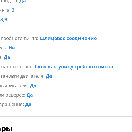
ководью:
Да
инта:
3
:
8,9
 гребного винта:
Шлицевое соединение
ель:
Нет
а:
Да
отанных газов:
Сквозь ступицу гребного винта
становки двигателя:
Да
ь двигателя:
Да
ри реверсе:
Да
 вращения:
Да
ары