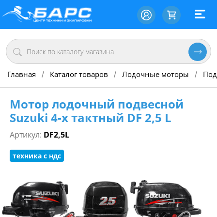
Главная
Каталог товаров
Лодочные моторы
Под
/
/
/
Мотор лодочный подвесной
Suzuki 4-х тактный DF 2,5 L
Артикул:
DF2,5L
техника с ндс