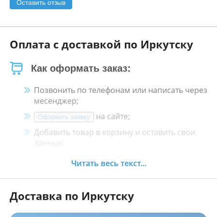
Оставить отзыв
Оплата с доставкой по Иркутску
Как оформать заказ:
Позвонить по телефонам или написать через
месенджер;
на сайте;
Оформить заявку
Добавить товар в корзину и оставить свои
данные;
Менеджер свяжется с Вами в течение 30
Читать весь текст...
минут.
Доставка по Иркутску
Как оплатить: