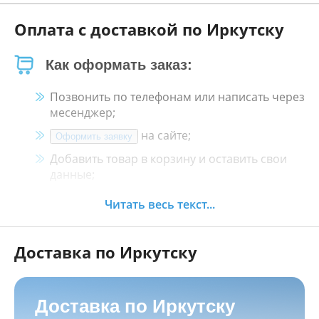
Оплата с доставкой по Иркутску
Как оформать заказ:
Позвонить по телефонам или написать через
месенджер;
на сайте;
Оформить заявку
Добавить товар в корзину и оставить свои
данные;
Менеджер свяжется с Вами в течение 30
Читать весь текст...
минут.
Доставка по Иркутску
Как оплатить:
Наличными, пластиковой картой, кредитной
картой и картой ХАЛВА в кассе нашего
Доставка по Иркутску
магазина по адресу
г. Иркутск, ул. Баррикад