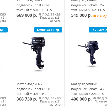
подвесной Tohatsu 2-х
подвесной Tohatsu 2-х
тактный M 50 D2 EPTO S
тактный M 50 D2 EPO S
каз
под заказ
669 000 р.
519 000 р.
ожи
к 21
Привезем к 21
густа
августа
НДС
Техника с НДС
Техника 
у
Добавить в корзину
Добавить в корзи
Мотор лодочный
Мотор лодочный
подвесной Tohatsu 2-х
подвесной Tohatsu 4-х
тактный M 30 H EP L
тактный MFS 20 E EP S
каз
под заказ
под з
368 730 р.
400 000 р.
к 21
Привезем к 21
Привезе
густа
августа
а