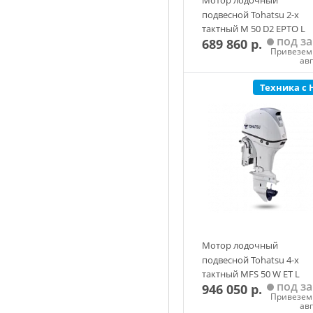
подвесной Tohatsu 2-х
тактный M 50 D2 EPTO L
под за
689 860 р.
Привезем 
ав
Техника с 
Добавить в корзин
Мотор лодочный
подвесной Tohatsu 4-х
тактный MFS 50 W ET L
под за
946 050 р.
Привезем 
ав