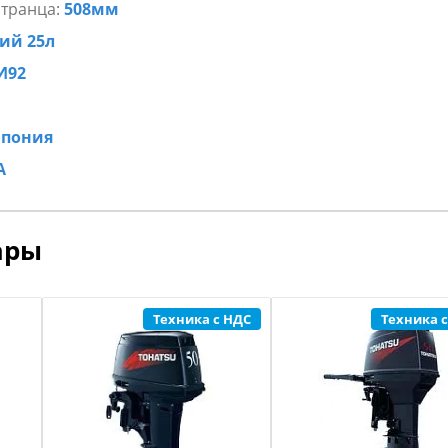
 транца:
508мм
ий 25л
И92
Япония
A
ары
Техника с НДС
Техника 