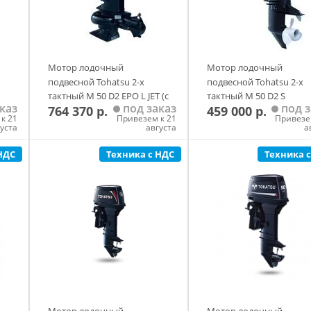
Мотор лодочный
Мотор лодочный
подвесной Tohatsu 2-х
подвесной Tohatsu 2-х
тактный M 50 D2 EPO L JET (с
тактный M 50 D2 S
каз
под заказ
под з
764 370 р.
459 000 р.
водометной насадкой
к 21
Привезем к 21
Привезе
E.Chance)
густа
августа
а
НДС
Техника с НДС
Техника 
у
Добавить в корзину
Добавить в корзи
Мотор лодочный
Мотор лодочный