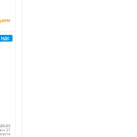
даем
с НДС
ну
аказ
м к 21
вгуста