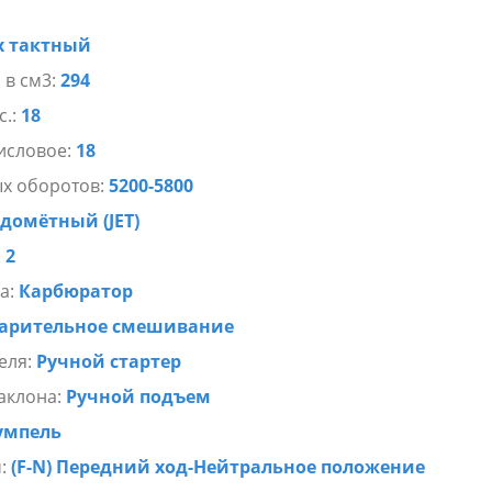
х тактный
 в см3:
294
с.:
18
исловое:
18
х оборотов:
5200-5800
домётный (JET)
:
2
а:
Карбюратор
арительное смешивание
еля:
Ручной стартер
аклона:
Ручной подъем
умпель
ч:
(F-N) Передний ход-Нейтральное положение