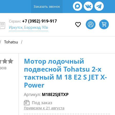
Заказать звонок
+7 (3952) 919-917
Сервис
Иркутск, Баррикад, 90в
Tohatsu
/
/
Мотор лодочный
подвесной Tohatsu 2-х
вов
тактный M 18 E2 S JET X-
Power
Артикул:
M18E2SJETXP
Под заказ
Привезем к 21 августа