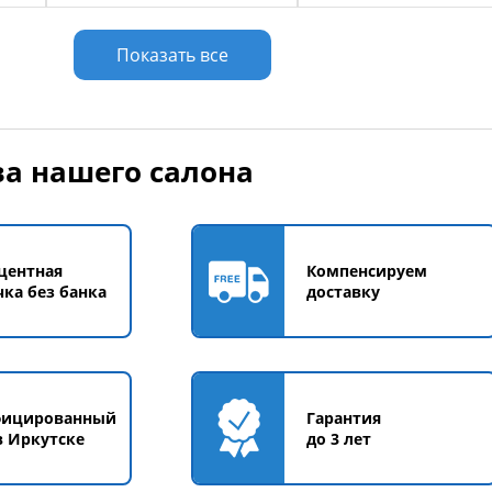
у
Добавить в корзину
Добавить в корзи
Показать все
а нашего салона
центная
Компенсируем
чка без банка
доставку
фицированный
Гарантия
в Иркутске
до 3 лет