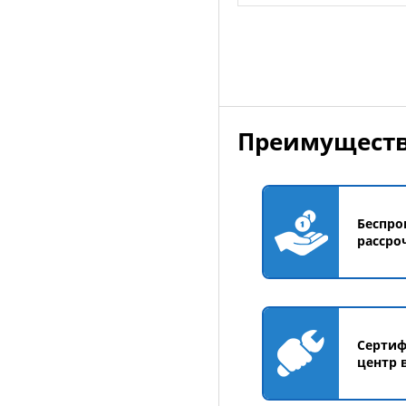
Добавить в корзин
Преимуществ
Беспро
рассро
Серти
центр 