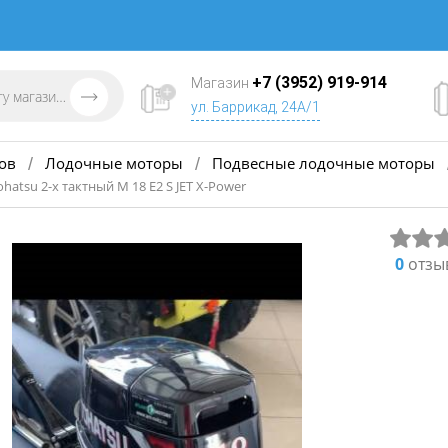
+7 (3952) 919-914
Магазин
ул. Баррикад, 24А/1
ов
Лодочные моторы
Подвесные лодочные моторы
/
/
atsu 2-х тактный M 18 E2 S JET X-Power
0
отзы