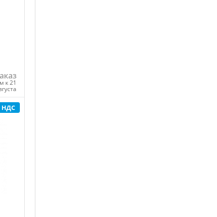
аказ
м к 21
вгуста
с НДС
ну