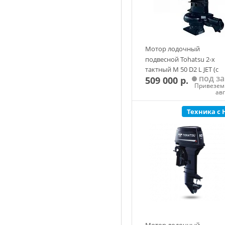
Мотор лодочный
подвесной Tohatsu 2-х
тактный M 50 D2 L JET (с
под за
509 000 р.
водометной насадкой
Привезем 
Golfstream) (CUT)
ав
Техника с 
Добавить в корзин
Мотор лодочный