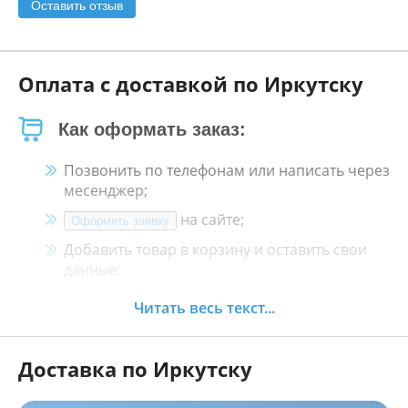
Оставить отзыв
Оплата с доставкой по Иркутску
Как оформать заказ:
Позвонить по телефонам или написать через
месенджер;
на сайте;
Оформить заявку
Добавить товар в корзину и оставить свои
данные;
Менеджер свяжется с Вами в течение 30
Читать весь текст...
минут.
Доставка по Иркутску
Как оплатить: