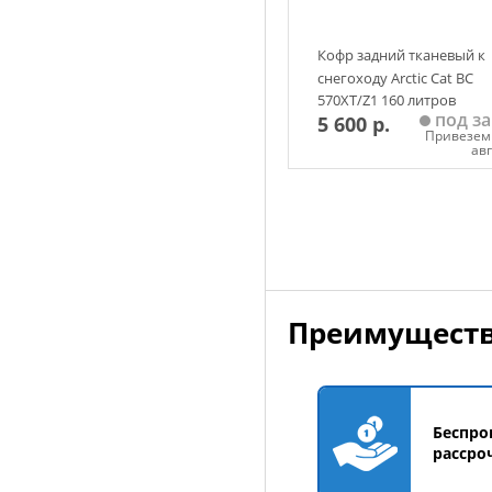
Кофр задний тканевый к
снегоходу Arctic Cat BС
570XT/Z1 160 литров
под за
5 600 р.
(камуфляж) Baseg
Привезем 
ав
Добавить в корзин
Преимуществ
Беспро
рассро