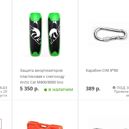
Защита амортизаторов
Карабин CIM 8*80
пластиковая к снегоходу
Arctic Cat M800/8000 Sno
каз
под з
5 350 р.
389 р.
Pro Зеленый
в наличии
к 20
Привезе
густа
а
у
Добавить в корзину
Добавить в корзи