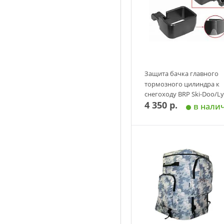
Защита бачка главного
тормозного цилиндра к
снегоходу BRP Ski-Doo/L
4 350 р.
(платформы XU/XM/XS) S
в нали
Добавить в корзин