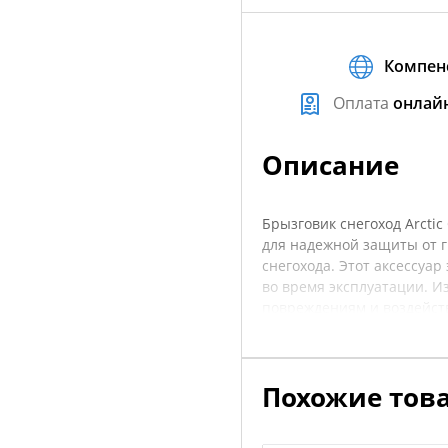
Компен
Оплата
онлай
Описание
Брызговик снегоход Arcti
для надежной защиты от 
снегохода. Этот аксессуар
во время эксплуатации. И
повреждениям и воздейств
даже в самых суровых кли
навыков и занимает мини
снегоходов. Он идеально 
Похожие тов
обеспечивая вам комфорт 
уточнять характеристики 