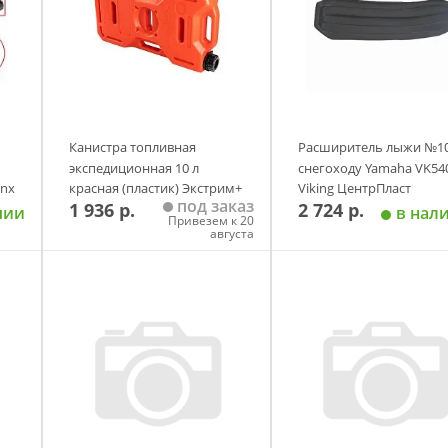
Канистра топливная
Расширитель лыжи №10
экспедиционная 10 л
снегоходу Yamaha VK54
ynx
красная (пластик) Экстрим+
Viking ЦентрПласт
под заказ
1 936 р.
2 724 р.
PI
чии
в нал
Привезем к 20
августа
у
Добавить в корзину
Добавить в корзи