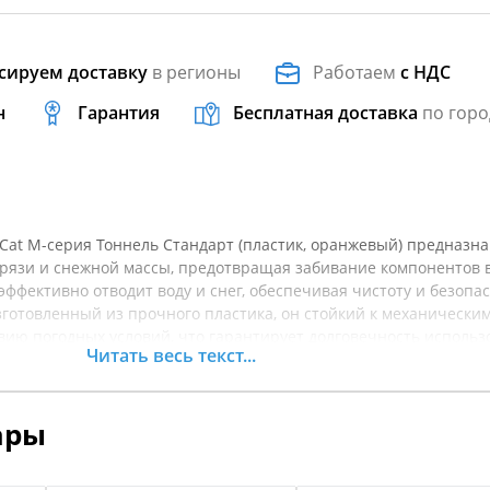
сируем доставку
в регионы
Работаем
с НДС
н
Гарантия
Бесплатная доставка
по горо
c Cat M-серия Тоннель Стандарт (пластик, оранжевый) предназн
грязи и снежной массы, предотвращая забивание компонентов 
 эффективно отводит воду и снег, обеспечивая чистоту и безопа
зготовленный из прочного пластика, он стойкий к механически
ию погодных условий, что гарантирует долговечность использ
Читать весь текст...
матических условиях. Установка брызговика не требует специа
мум времени, что является важным преимуществом для владел
подходит для активных поездок и заездов по сложным маршрута
ары
и уверенность в пути. Не забудьте, что перед покупкой рекоме
товара, чтобы выбрать идеальное решение для своего снегоход