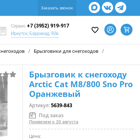
Заказать звонок
+7 (3952) 919-917
Сервис
Иркутск, Баррикад, 90в
снегоходов
Брызговики для снегоходов
/
/
Брызговик к снегоходу
Arctic Cat М8/800 Sno Pro
вов
Оранжевый
Артикул:
5639-843
Под заказ
Привезем к 20 августа
Цена: