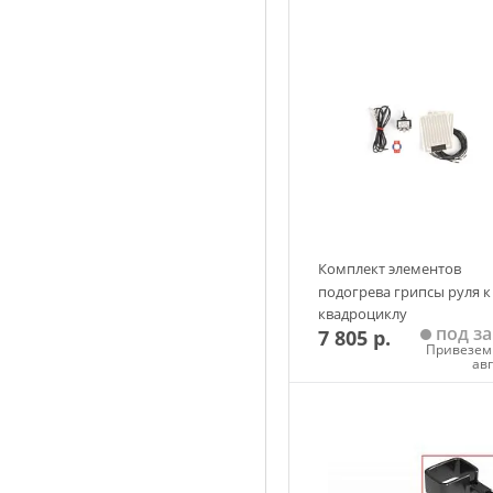
Комплект элементов
подогрева грипсы руля к
квадроциклу
под за
7 805 р.
(универсальный) KIMPEX
Привезем 
ав
Добавить в корзин