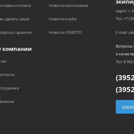
экипи
оставка и оплата
Новости мотосалона
Адрес: г. 
Тел: +7 (3
ак сделать заказ
Новости клуба
опросы гарантии
Новости CFMOTO
E-mail: z
Вопросы 
О компании
и качеств
 нас
Тел: 8 902
онтакты
(3952
(3952
отрудники
акансии
зака