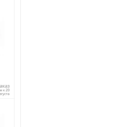
аказ
м к 20
вгуста
ну