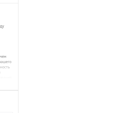
ду
ачен
вашего
сность
м
ования
льных
ьцев
м,
ндуется
а.