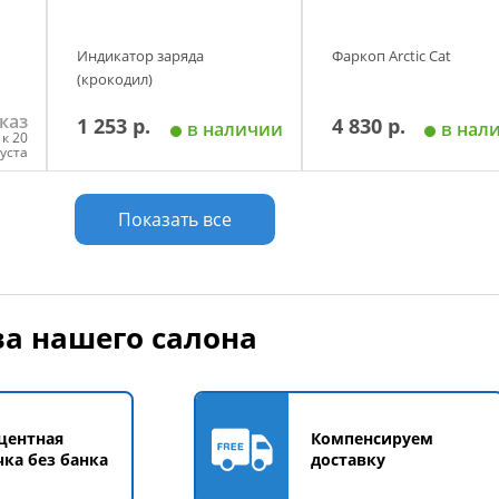
Индикатор заряда
Фаркоп Arctic Cat
(крокодил)
каз
1 253 р.
4 830 р.
в наличии
в нал
к 20
густа
у
Добавить в корзину
Добавить в корзи
Показать все
а нашего салона
центная
Компенсируем
чка без банка
доставку