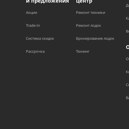
и предложения
центр
Д
Акции
Ремонт техники
К
Trade-In
Ремонт лодок
В
Система скидок
Бронирование лодок
Рассрочка
Тюнинг
О
К
С
В