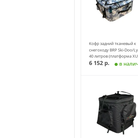
Кофр задний тканевый к
снегоходу BRP Ski-Doo/L
40 литров (платформа XU
6 152 р.
(камуфляж) Baseg
в нали
Добавить в корзин