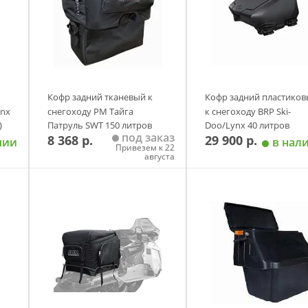
Кофр задний тканевый к
Кофр задний пластико
ynx
снегоходу РМ Тайга
к снегоходу BRP Ski-
)
Патруль SWT 150 литров
Doo/Lynx 40 литров
под заказ
8 368 р.
29 900 р.
Baseg
(платформа XM/XS/REX2
чии
в нал
Привезем к 22
августа
у
Добавить в корзину
Добавить в корзи