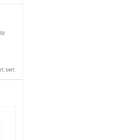
ду
T, SWT.