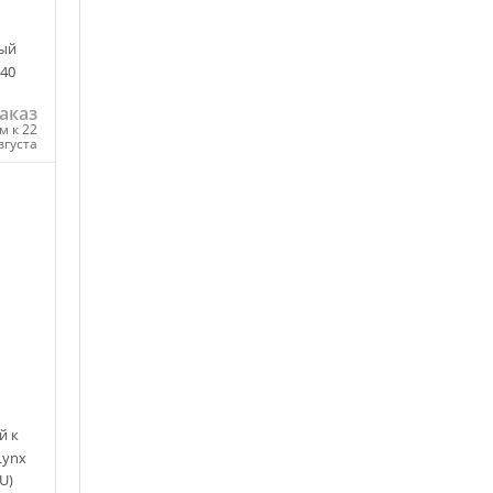
вый
40
аказ
м к 22
вгуста
ну
й к
Lynx
U)