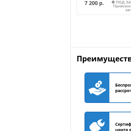
под за
7 200 р.
SM1000 140 литров Baseg
Привезем 
ав
Добавить в корзин
Преимуществ
Беспро
рассро
Серти
центр 