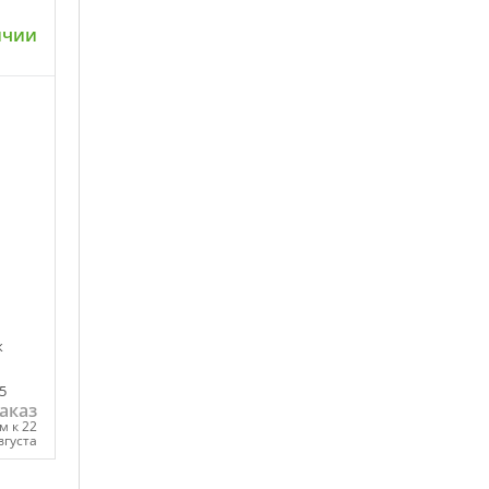
ичии
ну
к
5
аказ
м к 22
вгуста