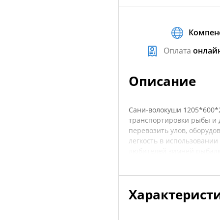
Компен
Оплата
онлай
Описание
Сани-волокуши 1205*600*2
транспортировки рыбы и д
перевозить улов, оборуд
легкость в использовании
любителей зимней рыбалки
морозостойкого материал
воздействия низких темп
при движении по снегу. 
Характерист
груза. Перед покупкой ре