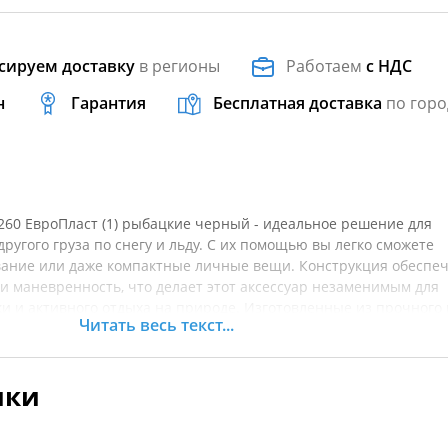
сируем доставку
в регионы
Работаем
с НДС
н
Гарантия
Бесплатная доставка
по горо
60 ЕвроПласт (1) рыбацкие черный - идеальное решение для
ругого груза по снегу и льду. С их помощью вы легко сможете
ование или даже компактные личные вещи. Конструкция обеспе
 и маневренность, что делает этот аксессуар незаменимым для
 и активного отдыха на природе. Изготовленные из прочного 
Читать весь текст...
а, сани надежно защищены от механических повреждений и
ератур. Их продуманная форма позволяет уменьшить сопротивл
Вместительные размеры обеспечивают достаточное пространств
ики
комендуется уточнять характеристики товара.