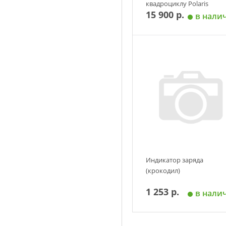
квадроциклу Polaris
15 900 р.
Sportsman/ACE
в нали
Добавить в корзин
Индикатор заряда
(крокодил)
1 253 р.
в нали