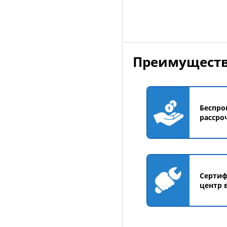
Добавить в корзин
Преимуществ
Беспро
рассро
Серти
центр 