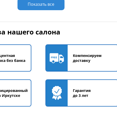
у
Добавить в корзину
Добавить в корзи
Показать все
а нашего салона
центная
Компенсируем
чка без банка
доставку
фицированный
Гарантия
в Иркутске
до 3 лет