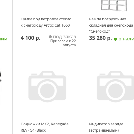
Сумка под ветровое стекло
Рампа погрузочная
к снегоходу Arctic Cat T660
складная для снегохода
"Снегоход"
под заказ
4 100 р.
35 280 р.
чии
в нал
Привезем к 22
августа
у
Добавить в корзину
Добавить в корзи
Подножки MXZ, Renegade
Индикатор заряда
REV (G4) Black
(встраиваемый)