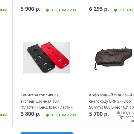
5 900 р.
6 293 р.
чии
в наличии
в нал
у
Добавить в корзину
Добавить в корзи
Канистра топливная
Кофр задний тканевый 
экспедиционная 10 л
снегоходу BRP Ski-Doo
(пластик) Сенд Трак Пластик
Summit 800 E-Tec 163" 10
под з
3 800 р.
5 700 р.
GKA
литров Baseg
чии
в наличии
Привезе
а