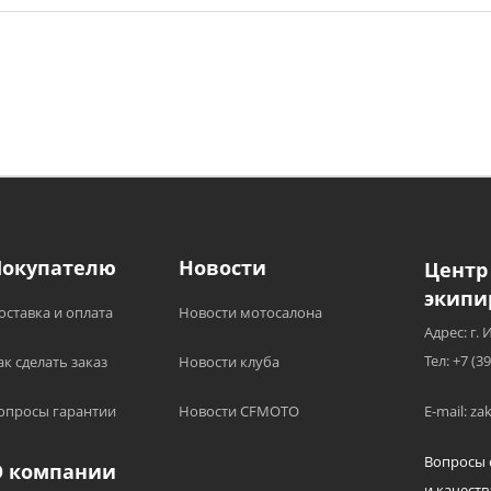
Покупателю
Новости
Центр
экипи
оставка и оплата
Новости мотосалона
Адрес: г. 
Тел: +7 (3
ак сделать заказ
Новости клуба
опросы гарантии
Новости CFMOTO
E-mail: z
Вопросы 
О компании
и качеств