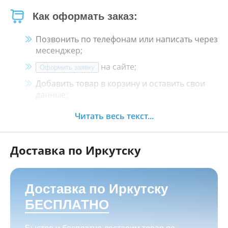
Как оформать заказ:
Позвонить по телефонам или написать через
месенджер;
на сайте;
Оформить заявку
Добавить товар в корзину и оставить свои
данные;
Менеджер свяжется с Вами в течение 30
Читать весь текст...
минут.
Доставка по Иркутску
Как оплатить:
Наличными, пластиковой картой, кредитной
картой и картой ХАЛВА в кассе нашего
Доставка по Иркутску
магазина по адресу
г. Иркутск, ул. Баррикад
БЕСПЛАТНО
24а, Мотосалон БАРС
;
Переводом на корпоративную карту