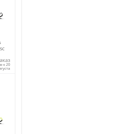
s
 SC
аказ
м к 20
вгуста
ну