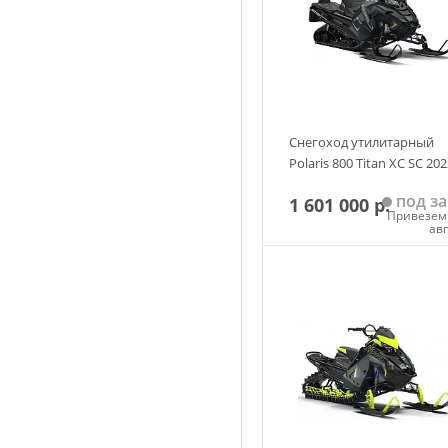
Снегоход утилитарный
Polaris 800 Titan XC SC 20
под за
1 601 000 р.
Привезем 
ав
Добавить в корзин