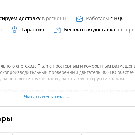
сируем доставку
в регионы
Работаем
с НДС
н
Гарантия
Бесплатная доставка
по горо
ального снегохода Titan с просторным и комфортным размещен
сокопроизводительный проверенный двигатель 800 HO обеспеч
ля перевозки грузов, так и для катания по крутым холмам.
т райдеру полностью контролировать ситуацию и обеспечивае
Читать весь текст...
 даже в самых суровых условиях.
ет регулировки при смене задачи и идеально работает как при 
ары
к и при буксировке груза.