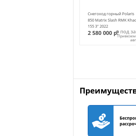
Снегоход горный Polaris
850 Matrix Slash RMK Kha
155 3" 2022
под за
2 580 000 р.
Привезем 
ав
Добавить в корзин
Преимуществ
Беспро
рассро