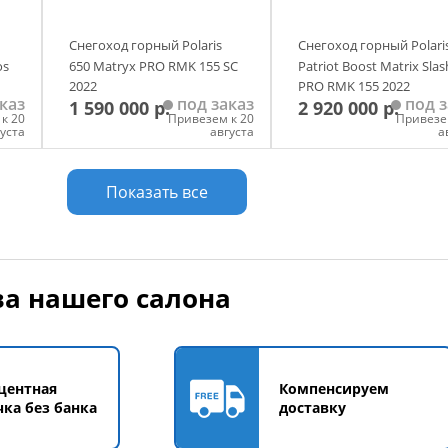
Снегоход горный Polaris
Снегоход горный Polari
os
650 Matryx PRO RMK 155 SC
Patriot Boost Matrix Slas
2022
PRO RMK 155 2022
каз
под заказ
под з
1 590 000 р.
2 920 000 р.
к 20
Привезем к 20
Привезе
густа
августа
а
у
Добавить в корзину
Добавить в корзи
Показать все
а нашего салона
центная
Компенсируем
чка без банка
доставку