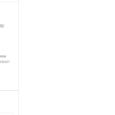
ду
ием
ивает
т
катании