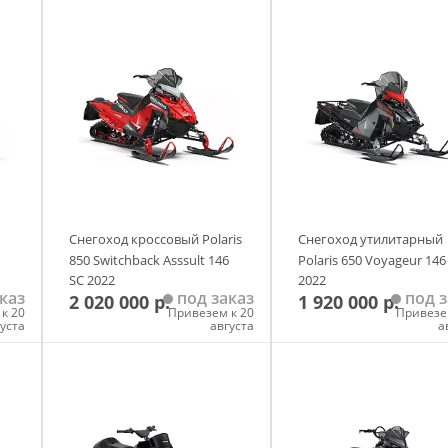
Снегоход кроссовый Polaris
Снегоход утилитарный
850 Switchback Asssult 146
Polaris 650 Voyageur 146
SC 2022
2022
каз
под заказ
под з
2 020 000 р.
1 920 000 р.
к 20
Привезем к 20
Привезе
густа
августа
а
у
Добавить в корзину
Добавить в корзи