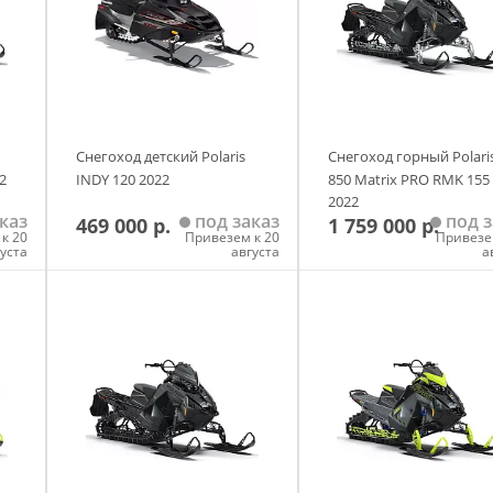
Снегоход детский Polaris
Снегоход горный Polari
22
INDY 120 2022
850 Matrix PRO RMK 155
2022
каз
под заказ
под з
469 000 р.
1 759 000 р.
к 20
Привезем к 20
Привезе
густа
августа
а
у
Добавить в корзину
Добавить в корзи