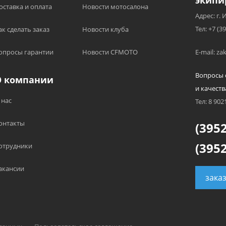
экипи
оставка и оплата
Новости мотосалона
Адрес: г. 
Тел: +7 (3
ак сделать заказ
Новости клуба
опросы гарантии
Новости CFMOTO
E-mail: z
Вопросы 
О компании
и качеств
 нас
Тел: 8 902
онтакты
(3952
(3952
отрудники
акансии
зака