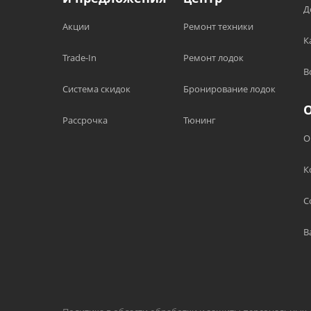
Д
Акции
Ремонт техники
К
Trade-In
Ремонт лодок
В
Система скидок
Бронирование лодок
Рассрочка
Тюнинг
О
К
С
В