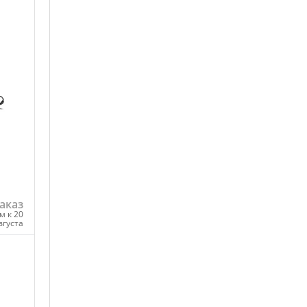
аказ
м к 20
вгуста
ну