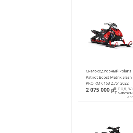
Снегоход горный Polaris
Patriot Boost Matrix Slash
PRO RMK 163 2.75" 2022
под за
2 075 000 р.
Привезем 
ав
Добавить в корзин