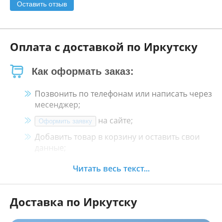
Оставить отзыв
Оплата с доставкой по Иркутску
Как оформать заказ:
Позвонить по телефонам или написать через
месенджер;
на сайте;
Оформить заявку
Добавить товар в корзину и оставить свои
данные;
Менеджер свяжется с Вами в течение 30
Читать весь текст...
минут.
Доставка по Иркутску
Как оплатить: