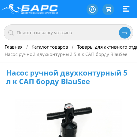
Главная
Каталог товаров
Товары для активного от
/
/
Насос ручной двухконтурный 5 л к САП борду BlauSee
Насос ручной двухконтурный 5
л к САП борду BlauSee