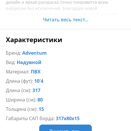
дизайн и яркая раскраска точно понравится всем
райдерам без исключения. Благодаря новой
современной технологии изготовления сап-досок Light
Читать весь текст...
Tech, двухслойному ПВХ и усиленному канту по бокам, сап
не прогибается под весом пловца и выдерживает
нагрузку до 120 килограмм.
Характеристики
В комплекте с надувной доской Adventum идёт:
Бренд:
Adventum
Сумка для транспортировки
Вид:
Надувной
Плавник
Страховочный лиш
Материал:
ПВХ
Составное весло с дополнительной лопастью
Длина (фут):
10'4
Кресло
Ремнабор
Длина (см):
317
Насос
Ширина (см):
80
Толщина (см):
15
Габариты САП борда:
317х80х15