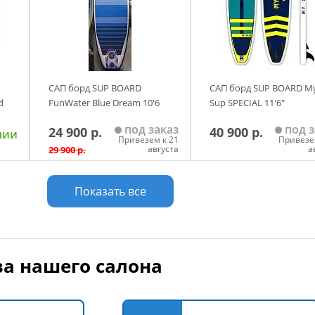
САП борд SUP BOARD
САП борд SUP BOARD M
d
FunWater Blue Dream 10'6
Sup SPECIAL 11'6"
под заказ
под з
24 900 р.
40 900 р.
чии
Привезем к 21
Привезе
августа
а
29 900 р.
у
Добавить в корзину
Добавить в корзи
Показать все
а нашего салона