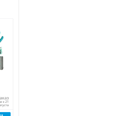
аказ
м к 21
вгуста
ка