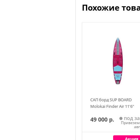
Похожие тов
САП борд SUP BOARD
Molokai Finder Air 11'6"
под за
49 000 р.
Привезем 
ав
Акция