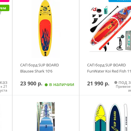
у
Добавить в корзину
Добавить в корзи
уем
САП борд SUP BOARD
САП борд SUP BOARD
Blausee Shark 10'6
FunWater Koi Red Fish 11
каз
под з
23 900 р.
21 990 р.
в наличии
к 21
Привезе
густа
а
у
Добавить в корзину
Добавить в корзи