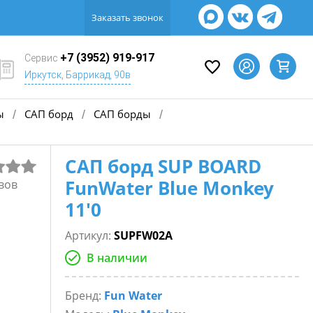
Заказать звонок
+7 (3952) 919-917
Сервис
Иркутск, Баррикад, 90в
ы
САП борд
САП борды
/
/
/
САП борд SUP BOARD
FunWater Blue Monkey
вов
11'0
Артикул:
SUPFW02A
В наличии
Бренд:
Fun Water