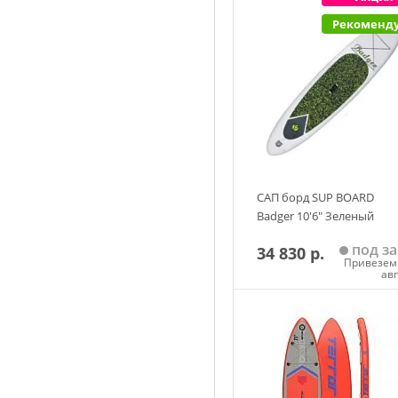
Добавить в корзин
Рекоменд
САП борд SUP BOARD
Badger 10'6" Зеленый
под за
34 830 р.
Привезем 
ав
Добавить в корзин