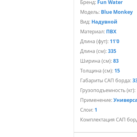
Бренд:
Fun Water
Весло, Лиш, Чехол для тел
Модель:
Blue Monkey
Вид:
Надувной
Материал:
ПВХ
Длина (фут):
11'0
Длина (см):
335
Ширина (см):
83
Толщина (см):
15
Габариты САП борда:
3
Грузоподъемность (кг):
Применение:
Универс
Слои:
1
Комплектация САП бор