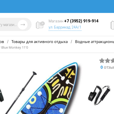
+7 (3952) 919-914
Магазин
ул. Баррикад, 24А/1
ов
Товары для активного отдыха
Водные аттракцион
/
/
 Blue Monkey 11'0
0
отзы