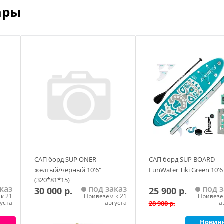
ары
САП борд SUP ONER
САП борд SUP BOARD
желтый/чёрный 10'6"
FunWater Tiki Green 10'6
(320*81*15)
каз
под заказ
под з
30 000 р.
25 900 р.
к 21
Привезем к 21
Привезе
густа
августа
а
28 900 р.
Новин