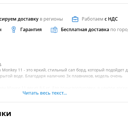
сируем доставку
в регионы
Работаем
с НДС
н
Гарантия
Бесплатная доставка
по горо
.
 Monkey 11 - это яркий, стильный сап борд, который подойдет 
крытой воде. Благодаря наличию 3х плавников, модель очень
ян Манки 11 весит 8,6 кг. Для транспортировки, в центре доски
Читать весь текст...
лённая форма доски позволяет набирать хорошую скорость. Ра
VA ковриком, который уменьшает риск упасть в воду. Доски, сд
 MSL, значительно легче, прочнее, жестче и лучше держат фор
ики
ивает
ки долговечными.