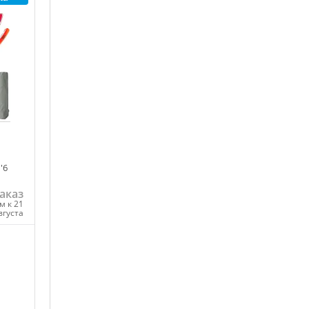
ну
'6
аказ
м к 21
вгуста
ну