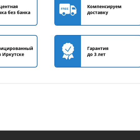
центная
Компенсируем
чка без банка
доставку
фицированный
Гарантия
в Иркутске
до 3 лет