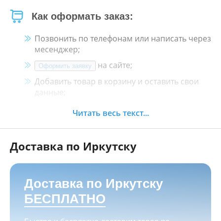
Как оформать заказ:
Позвонить по телефонам или написать через
месенджер;
на сайте;
Оформить заявку
Добавить товар в корзину и оставить свои
данные;
Менеджер свяжется с Вами в течение 30
Читать весь текст...
минут.
Доставка по Иркутску
Как оплатить:
Наличными, пластиковой картой, кредитной
картой и картой ХАЛВА в кассе нашего
Доставка по Иркутску
магазина по адресу
г. Иркутск, ул. Баррикад
БЕСПЛАТНО
24а, Мотосалон БАРС
;
Переводом на корпоративную карту