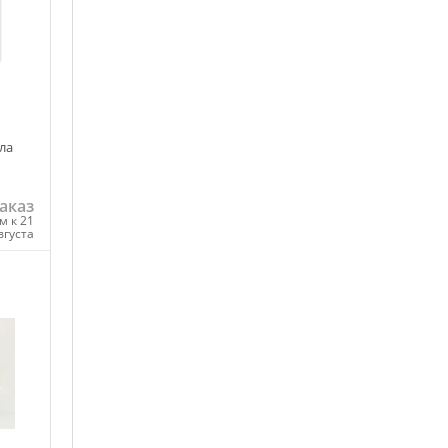
ла
аказ
м к 21
вгуста
ну