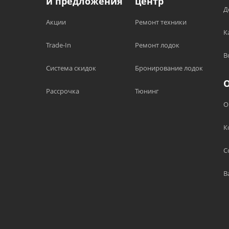
и предложения
центр
Д
Акции
Ремонт техники
К
Trade-In
Ремонт лодок
В
Система скидок
Бронирование лодок
Рассрочка
Тюнинг
О
К
С
В