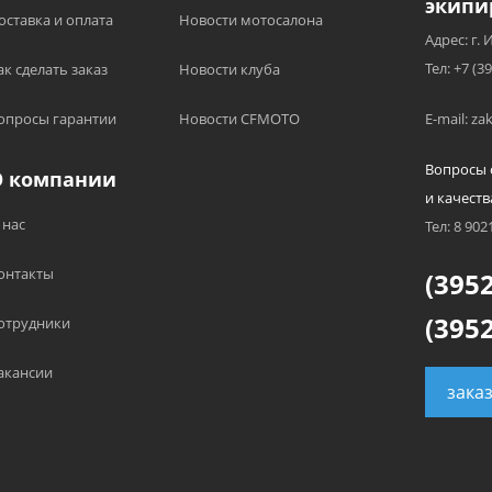
экипи
оставка и оплата
Новости мотосалона
Адрес: г. 
Тел: +7 (3
ак сделать заказ
Новости клуба
опросы гарантии
Новости CFMOTO
E-mail: z
Вопросы 
О компании
и качеств
 нас
Тел: 8 902
онтакты
(3952
(3952
отрудники
акансии
зака