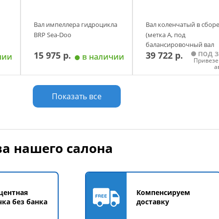
Вал импеллера гидроцикла
Вал коленчатый в сбор
BRP Sea-Doo
(метка A, под
балансировочный вал
под з
15 975 р.
39 722 р.
метка B)
чии
в наличии
Привезе
а
у
Добавить в корзину
Добавить в корзи
Показать все
а нашего салона
центная
Компенсируем
чка без банка
доставку