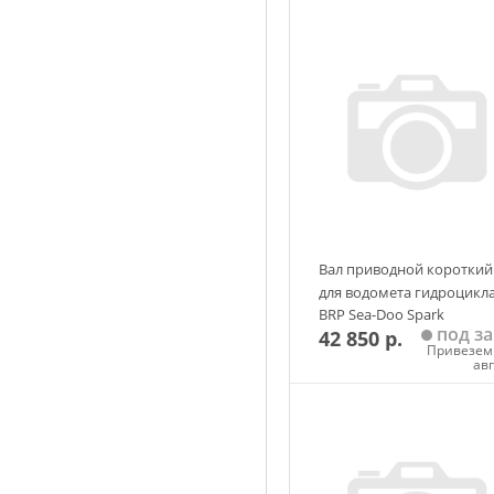
Вал приводной короткий
для водомета гидроцикл
BRP Sea-Doo Spark
под за
42 850 р.
Привезем 
ав
Добавить в корзин