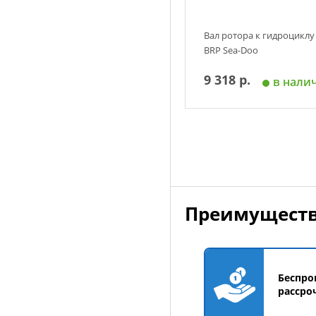
Вал ротора к гидроциклу
BRP Sea-Doo
9 318 р.
в нали
Добавить в корзин
Преимуществ
Беспро
рассро