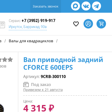
Заказать звонок
+7 (3952) 919-917
Сервис
Иркутск, Баррикад, 90в
в
Валы для квадрациклов
/
/
Вал приводной задний
CFORCE 600EPS
вов
Артикул:
9CRB-300110
Под заказ
Привезем к 21 августа
Цена:
4 315 ₽