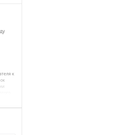
ду
теля к
рок
ии
этого
тывать
тся
ым