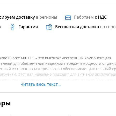
сируем доставку
в регионы
Работаем
с НДС
н
Гарантия
Бесплатная доставка
по горо
oto CForce 600 EPS – это высококачественный компонент для
ченный для обеспечения надежной передачи мощности от двига
енный из прочных материалов, он обеспечивает длительный с
нагрузкам. Этот вал идеально подходит для активной эксплуатац
 уверенно преодолевать любые препятствия на пути. Установка 
Читать весь текст...
т эксплуатационные характеристики вашего квадроцикла, что
телей офф-роуда. При замене данной детали вы можете рассчи
нсмиссии и комфортное вождение. Перед покупкой рекомендуе
ары
товара, чтобы гарантировать совместимость с вашим конкретн