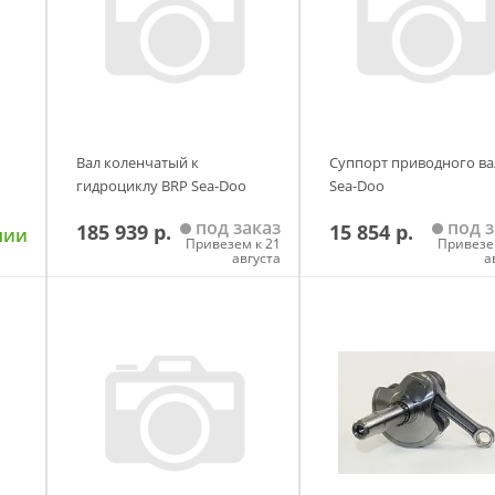
Вал коленчатый к
Суппорт приводного ва
гидроциклу BRP Sea-Doo
Sea-Doo
под заказ
под з
185 939 р.
15 854 р.
чии
Привезем к 21
Привезе
августа
а
у
Добавить в корзину
Добавить в корзи