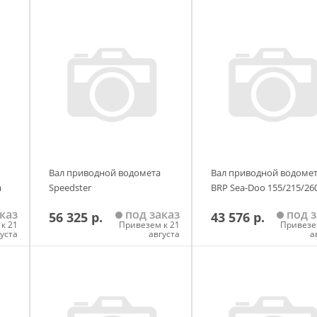
Вал приводной водомета
Вал приводной водоме
а
Speedster
BRP Sea-Doo 155/215/26
каз
под заказ
под з
56 325 р.
43 576 р.
к 21
Привезем к 21
Привезе
густа
августа
а
у
Добавить в корзину
Добавить в корзи