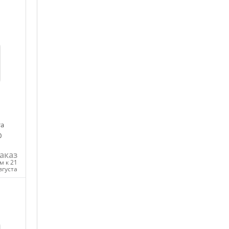
та
0
аказ
м к 21
вгуста
ну