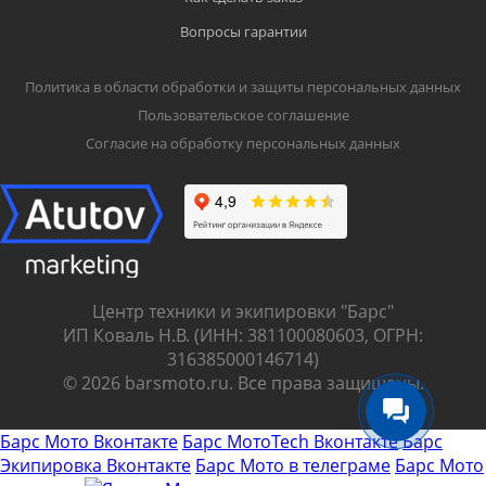
Вопросы гарантии
Политика в области обработки и защиты персональных данных
Пользовательское соглашение
Согласие на обработку персональных данных
Центр техники и экипировки "Барс"
ИП Коваль Н.В. (ИНН: 381100080603, ОГРН:
316385000146714)
© 2026 barsmoto.ru. Все права защищены.
Барс Мото Вконтакте
Барс МотоTech Вконтакте
Барс
Экипировка Вконтакте
Барс Мото в телеграме
Барс Мото