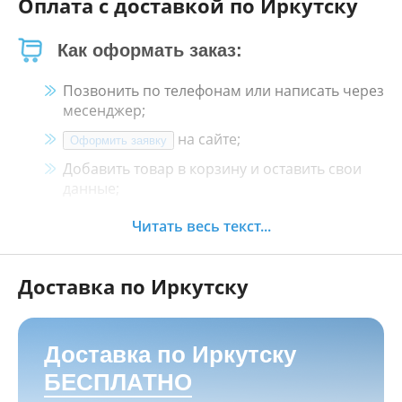
Оплата с доставкой по Иркутску
Как оформать заказ:
Позвонить по телефонам или написать через
месенджер;
на сайте;
Оформить заявку
Добавить товар в корзину и оставить свои
данные;
Менеджер свяжется с Вами в течение 30
Читать весь текст...
минут.
Доставка по Иркутску
Как оплатить:
Наличными, пластиковой картой, кредитной
картой и картой ХАЛВА в кассе нашего
Доставка по Иркутску
магазина по адресу
г. Иркутск, ул. Баррикад
БЕСПЛАТНО
24а, Мотосалон БАРС
;