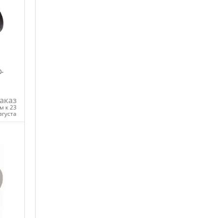
-
аказ
м к 23
вгуста
ну