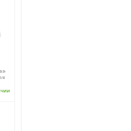
.9-
1/4
ичии
ну