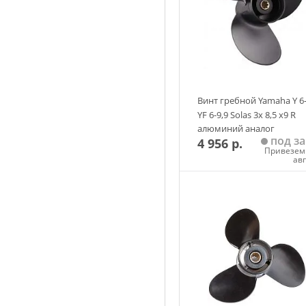
Винт гребной Yamaha Y 6
YF 6-9,9 Solas 3х 8,5 х9 R
алюминий аналог
под за
4 956 р.
Привезем 
ав
Добавить в корзин