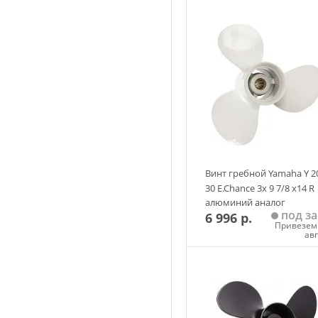
BF 9.9 л.с. 1988 г. - наст. в
BF 15 л.с. 1991 г. - наст. в
BF 20 л.с. 2003 г. - наст. в
Винт гребной Yamaha Y 2
30 E.Chance 3х 9 7/8 х14 R
алюминий аналог
под за
6 996 р.
Привезем 
ав
Добавить в корзин