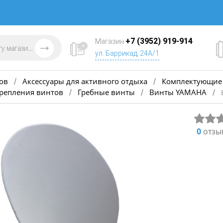
+7 (3952) 919-914
Магазин
ул. Баррикад, 24А/1
ов
Аксессуары для активного отдыха
Комплектующие 
/
/
крепления винтов
Гребные винты
Винты YAMAHA
/
/
/
0
отзы