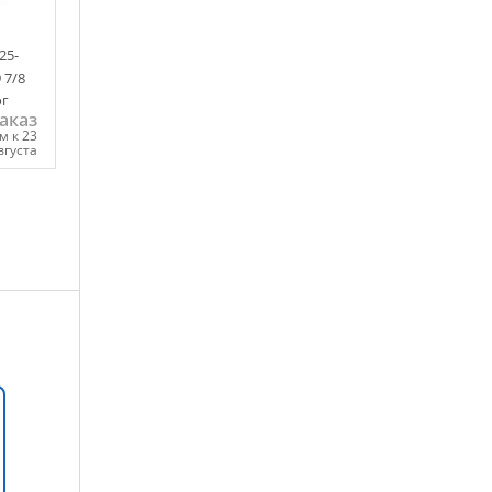
25-
 7/8
ог
аказ
м к 23
вгуста
ну