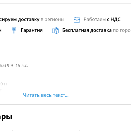
сируем доставку
в регионы
Работаем
с НДС
н
Гарантия
Бесплатная доставка
по горо
) 9.9- 15 л.с.
9 гг.
г.
Читать весь текст...
9 гг.
т. время
ары
т. время
мя