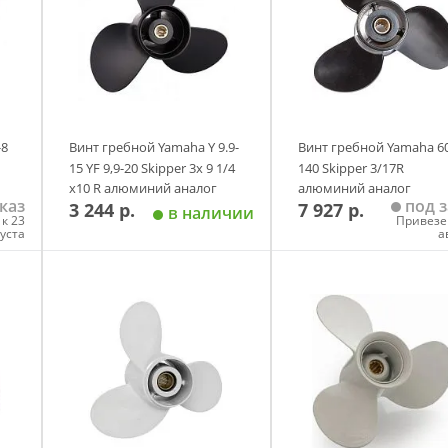
-8
Винт гребной Yamaha Y 9.9-
Винт гребной Yamaha 60
15 YF 9,9-20 Skipper 3х 9 1/4
140 Skipper 3/17R
х10 R алюминий аналог
алюминий аналог
каз
под з
3 244 р.
7 927 р.
в наличии
к 23
Привезе
густа
а
у
Добавить в корзину
Добавить в корзи