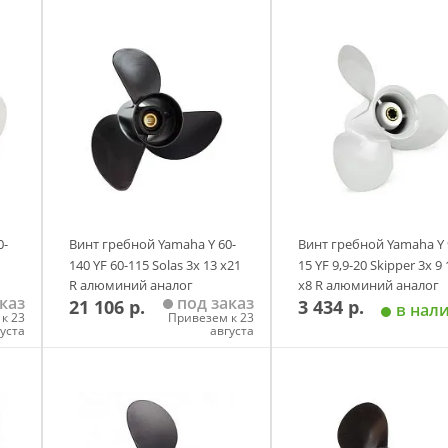
ремя
ремя
ремя
0-
Винт гребной Yamaha Y 60-
Винт гребной Yamaha Y 9
140 YF 60-115 Solas 3х 13 х21
15 YF 9,9-20 Skipper 3х 9 
R алюминий аналог
х8 R алюминий аналог
каз
под заказ
21 106 р.
3 434 р.
в нал
к 23
Привезем к 23
густа
августа
у
Добавить в корзину
Добавить в корзи