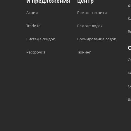
и предложения
центр
Д
Акции
Ремонт техники
К
Trade-In
Ремонт лодок
В
Система скидок
Бронирование лодок
Рассрочка
Тюнинг
О
К
С
В