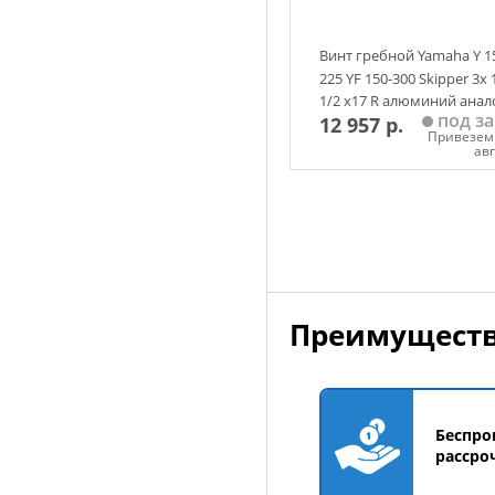
Винт гребной Yamaha Y 1
225 YF 150-300 Skipper 3х 
1/2 х17 R алюминий анал
под за
12 957 р.
Привезем 
ав
Добавить в корзин
Преимуществ
Беспро
рассро