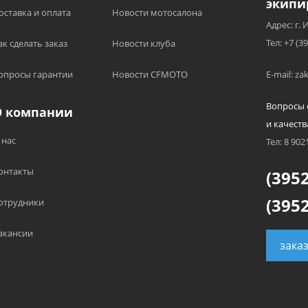
экипи
оставка и оплата
Новости мотосалона
Адрес: г. 
Тел: +7 (3
ак сделать заказ
Новости клуба
опросы гарантии
Новости CFMOTO
E-mail: z
Вопросы 
О компании
и качеств
 нас
Тел: 8 902
онтакты
(3952
(3952
отрудники
акансии
зака