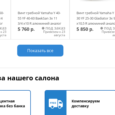
50-
Винт гребной Yamaha Y 40-
Винт гребной Yamaha Y 
14
55 YF 40-60 BaekSan 3х 11
30 YF 25-30 Gladiator 3х 9
ог
3/4 х10 R алюминий аналог
х10,5 R алюминий анал
каз
под заказ
под з
5 760 р.
5 850 р.
к 23
Привезем к 23
Привезе
густа
августа
а
у
Добавить в корзину
Добавить в корзи
Показать все
а нашего салона
центная
Компенсируем
чка без банка
доставку