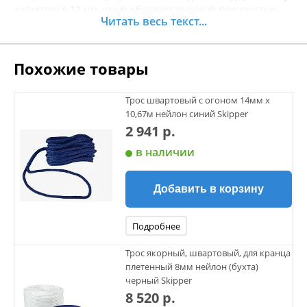
диаметру в 12 мм, шнур обладает высокой прочностью,
Читать весь текст...
что позволяет ему выдерживать значительные нагрузки
и обеспечивать защиту вашего судна от непредвиденных
обстоятельств. Изготовленный из качественного
Похожие товары
материалов, шнур устойчив к воздействию влаги и
ультрафиолетового излучения, что гарантирует
долговечность в условиях морской эксплуатации.
Трос швартовый с огоном 14мм х
Идеально подходит для создания лееров и крепежей,
10,67м нейлон синий Skipper
позволяя уверенно фиксировать лодку на месте. Перед
2 941 р.
покупкой рекомендуется уточнять характеристики
в наличии
товара.
Добавить в корзину
Подробнее
Трос якорный, швартовый, для кранца
плетенный 8мм нейлон (бухта)
черный Skipper
8 520 р.