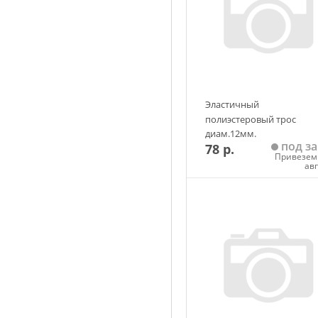
Эластичный
полиэстеровый трос
диам.12мм.
под за
78 р.
Привезем 
ав
Добавить в корзин