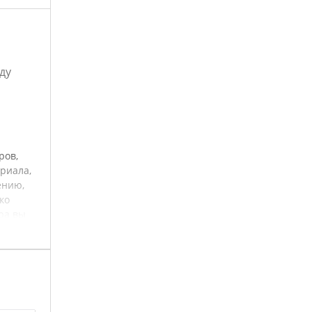
ду
ров,
риала,
ению,
ко
ра вы
го
ых