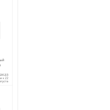
лый
л
аказ
м к 22
вгуста
ну