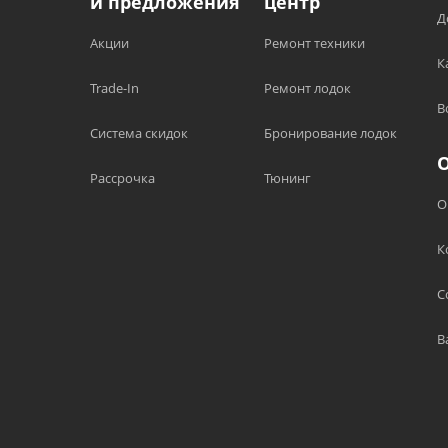
и предложения
центр
Д
Акции
Ремонт техники
К
Trade-In
Ремонт лодок
В
Система скидок
Бронирование лодок
Рассрочка
Тюнинг
О
К
С
В