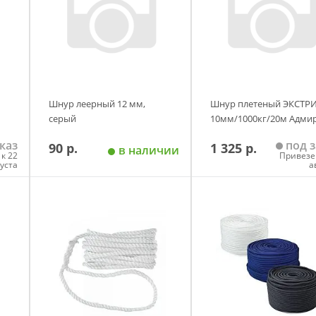
Шнур леерный 12 мм,
Шнур плетеный ЭКСТР
серый
10мм/1000кг/20м Адми
каз
под з
90 р.
1 325 р.
в наличии
к 22
Привезе
густа
а
у
Добавить в корзину
Добавить в корзи