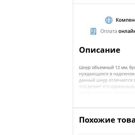
Компен
Оплата
онлай
Описание
Шнур объемный 12 мм, бух
нуждающихся в надежном 
данный шнур отличается 
что делает его идеальным 
наматывается и разворачи
сможете безопасно закрепл
универсальная длина и пр
средств. Это надежное р
Похожие тов
рекомендуется уточнять х