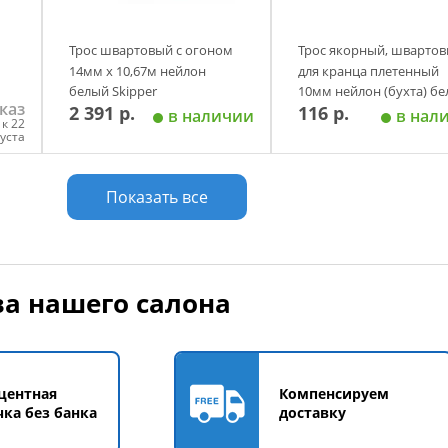
Трос швартовый с огоном
Трос якорный, швартов
14мм х 10,67м нейлон
для кранца плетенный
белый Skipper
10мм нейлон (бухта) б
каз
2 391 р.
116 р.
Skipper
в наличии
в нал
к 22
густа
у
Добавить в корзину
Добавить в корзи
Показать все
а нашего салона
центная
Компенсируем
чка без банка
доставку