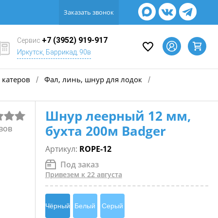
Заказать звонок
+7 (3952) 919-917
Сервис
Иркутск, Баррикад, 90в
 катеров
Фал, линь, шнур для лодок
/
/
Шнур леерный 12 мм,
бухта 200м Badger
вов
Артикул:
ROPE-12
Под заказ
Привезем к 22 августа
Чёрный
Белый
Серый