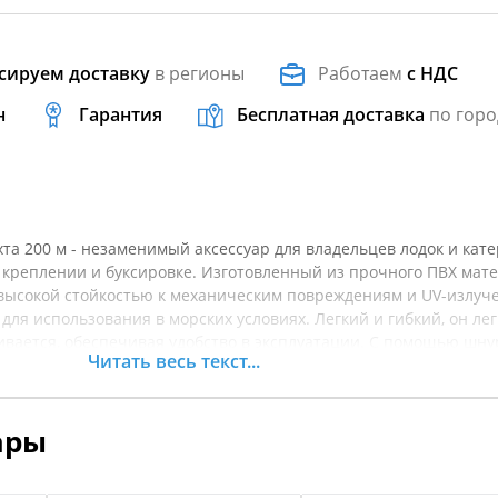
сируем доставку
в регионы
Работаем
с НДС
н
Гарантия
Бесплатная доставка
по горо
та 200 м - незаменимый аксессуар для владельцев лодок и кате
креплении и буксировке. Изготовленный из прочного ПВХ мате
высокой стойкостью к механическим повреждениям и UV-излуч
для использования в морских условиях. Легкий и гибкий, он лег
вается, обеспечивая удобство в эксплуатации. С помощью шну
Читать весь текст...
ять вашу лодку на причале или для буксировки других судов. Е
очность подойдут как для малых, так и для средних плавательн
ешение для любых водных приключений! Перед покупкой
ары
арактеристики товара.