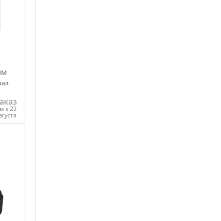
ИМ
рал
аказ
м к 22
вгуста
ну