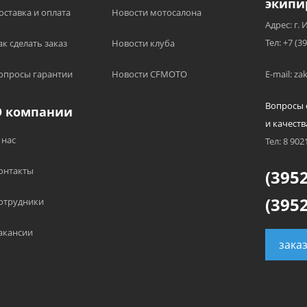
экипи
оставка и оплата
Новости мотосалона
Адрес: г. 
Тел: +7 (3
ак сделать заказ
Новости клуба
опросы гарантии
Новости CFMOTO
E-mail: z
Вопросы 
О компании
и качеств
 нас
Тел: 8 902
онтакты
(3952
(3952
отрудники
акансии
зака