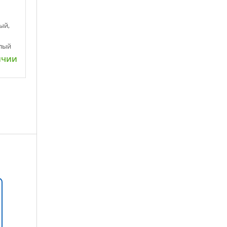
ый,
елый
ичии
ну