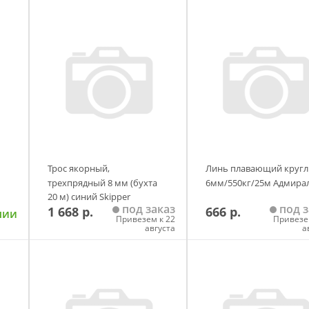
Трос якорный,
Линь плавающий круг
трехпрядный 8 мм (бухта
6мм/550кг/25м Адмира
20 м) синий Skipper
под заказ
под з
1 668 р.
666 р.
чии
Привезем к 22
Привезе
августа
а
у
Добавить в корзину
Добавить в корзи