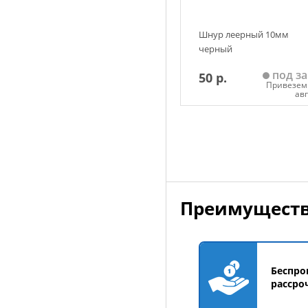
Шнур леерный 10мм
черный
под за
50 р.
Привезем 
ав
Добавить в корзин
Преимуществ
Беспро
рассро