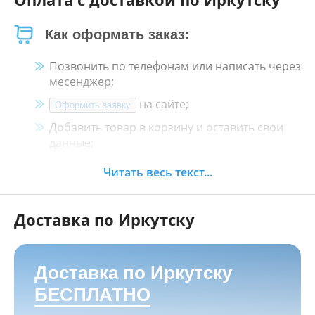
Как оформать заказ:
Позвонить по телефонам или написать через
месенджер;
на сайте;
Оформить заявку
Добавить товар в корзину и оставить свои
данные;
Менеджер свяжется с Вами в течение 30
Читать весь текст...
минут.
Доставка по Иркутску
Как оплатить:
Наличными, пластиковой картой, кредитной
картой и картой ХАЛВА в кассе нашего
Доставка по Иркутску
магазина по адресу
г. Иркутск, ул. Баррикад
БЕСПЛАТНО
24а, Мотосалон БАРС
;