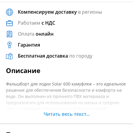
Компенсируем доставку
в регионы
Работаем
с НДС
Оплата
онлайн
Гарантия
Бесплатная доставка
по городу
Описание
Фальшборт для лодки Solar 600 камуфляж – это идеальное
решение для обеспечения безопасности и комфорта на
воде. Он выполнен из прочного ПВХ материала и
предназначен для использования на малых и средних
лодках, создавая дополнительный борт, который
Читать весь текст...
защищает от брызг и предотвращает попадание воды
внутрь. Камуфляжный дизайн не только смотрится
стильно, но и идеально подходит для рыбалки и