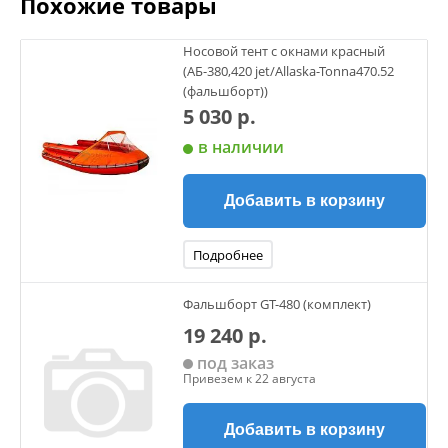
Похожие товары
активного отдыха на воде, позволяя вам оставаться
незамеченным в природе. Установка фальшборта проста
и не требует специальных навыков, что делает его
Носовой тент с окнами красный
доступным для любого пользователя. Легкость
(АБ-380,420 jet/Allaska-Tonna470.52
конструкции не добавляет лишнего веса, но в то же время
(фальшборт))
обеспечивает достаточно прочности и надежности.
5 030 р.
Благодаря этому аксессуару вы сможете
в наличии
усовершенствовать свою лодку и повысить уровень
комфорта во время эксплуатации. Перед покупкой
рекомендуется уточнять характеристики товара.
Добавить в корзину
Подробнее
Фальшборт GT-480 (комплект)
19 240 р.
под заказ
Привезем к 22 августа
Добавить в корзину