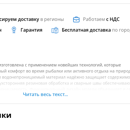
сируем доставку
в регионы
Работаем
с НДС
н
Гарантия
Бесплатная доставка
по горо
изготовлена с применением новейших технологий, которые
ый комфорт во время рыбалки или активного отдыха на природ
 и водонепроницаемый материал надёжно защищает содержимо
Двухсторонняя резиновая обработка и сварные швы обеспечива
роницаемость. Функциональный дизайн модели объединяет в с
Читать весь текст...
бокий чёрный цвет и фирменный логотип FINNTRAIL. Качествен
й пояс позволяют закрепить сумку в любом удобном положении
 или перекинув через плечо. Съёмный пояс оснащён карманом 
ики
бутылки с водой. На самой сумке находится внешний карман на
два внутренних отделения.