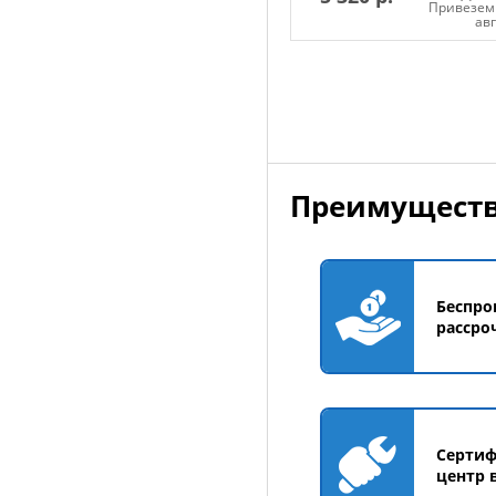
Привезем 
ав
Добавить в корзин
Преимуществ
Беспро
рассро
Серти
центр 