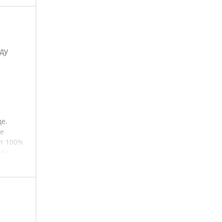
ду
е.
е
ют 100%
ебе
ная
 и
на