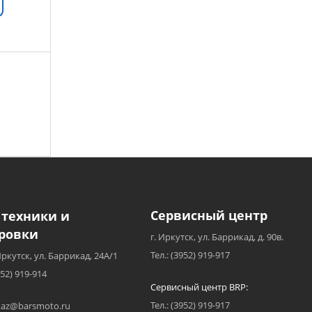
Сервисный центр
 техники и
ровки
г. Иркутск, ул. Баррикад, д. 90в.
Тел.: (3952) 919-917
Иркутск, ул. Баррикад, 24А/1
952) 919-914
Сервисный центр BRP:
Тел.: (3952) 919-917
akaz@barsmoto.ru