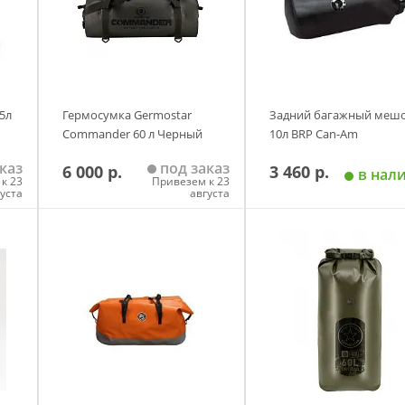
5л
Гермосумка Germostar
Задний багажный меш
Commander 60 л Черный
10л BRP Can-Am
каз
под заказ
6 000 р.
3 460 р.
в нал
к 23
Привезем к 23
густа
августа
у
Добавить в корзину
Добавить в корзи