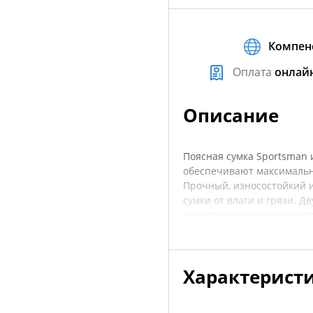
Компен
Оплата
онлай
Описание
Поясная сумка Sportsman 
обеспечивают максимальн
Прочный, износостойкий
сумки от влаги и грязи. 
герметичность и водонеп
продуманные детали, глу
фурнитура и регулируемы
носить её спереди, сзади
Характерист
молнии и отделением для 
влагозащитной молнии и 