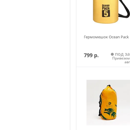
Гермомешок Ocean Pack 
под за
799 р.
Привезем 
ав
Добавить в корзин