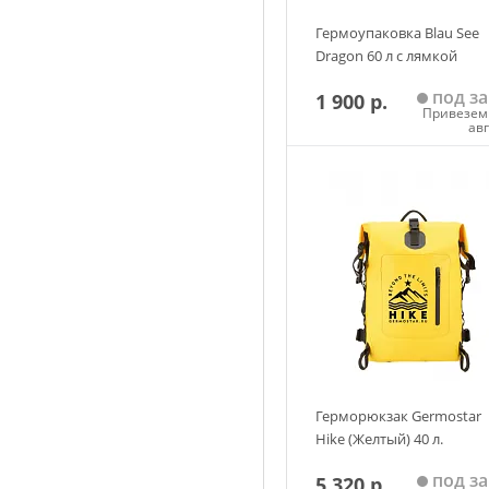
Гермоупаковка Blau See
Dragon 60 л с лямкой
под за
1 900 р.
Привезем 
ав
Добавить в корзин
Герморюкзак Germostar
Hike (Желтый) 40 л.
под за
5 320 р.