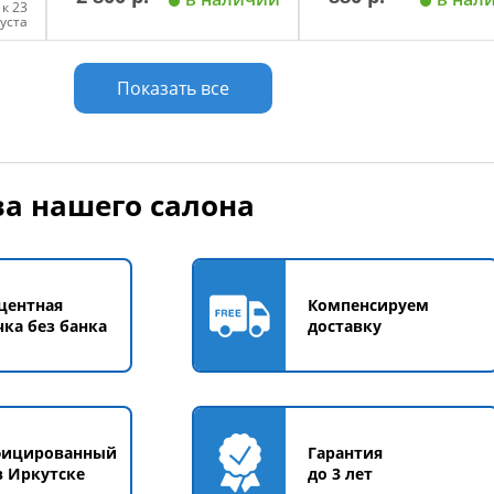
к 23
густа
у
Добавить в корзину
Добавить в корзи
Показать все
а нашего салона
центная
Компенсируем
чка без банка
доставку
фицированный
Гарантия
в Иркутске
до 3 лет