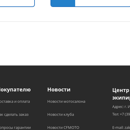
Покупателю
Новости
Центр
экипи
оставка и оплата
Новости мотосалона
Адрес: г. 
Тел: +7 (3
ак сделать заказ
Новости клуба
опросы гарантии
Новости CFMOTO
E-mail: z