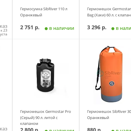
Гермосумка SibRiver 110 л
Гермомешок Germostar
Оранжевый
Bag (Хаки) 60 л. с клапа
каз
2 751 р.
3 296 р.
в наличии
в нал
к 23
густа
у
Добавить в корзину
Добавить в корзи
Гермомешок Germostar Pro
Гермомешок SibRiver 30
(Серый) 90 л. литой с
Оранжевый
клапаном
каз
2 800 р.
880 р.
в наличии
в нал