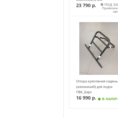
под за
23 790 р.
Привезем 
ав
Добавить в корзин
Опора крепления сидень
(алюминий) для лодок
ПВХ_Барс
16 990 р.
в нали
Добавить в корзин