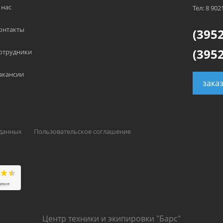
 нас
Тел: 8 902
онтакты
(3952
(3952
отрудники
акансии
зака
 данных
Пользовательское соглашение
Центр техники и экипировки "Барс"