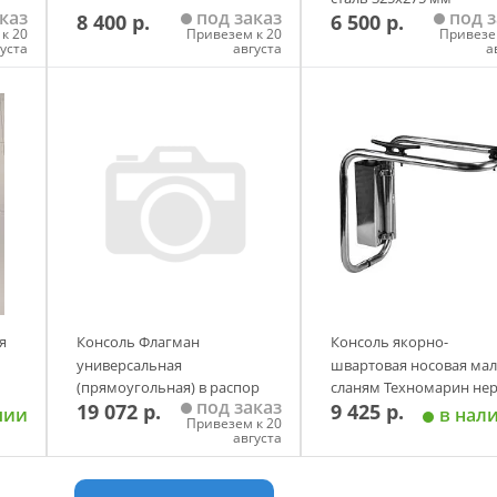
каз
под заказ
под з
8 400 р.
6 500 р.
к 20
Привезем к 20
Привезе
густа
августа
а
у
Добавить в корзину
Добавить в корзи
я
Консоль Флагман
Консоль якорно-
универсальная
швартовая носовая мал
(прямоугольная) в распор
сланям Техномарин нер
под заказ
19 072 р.
9 425 р.
сталь 470х265 мм
чии
в нал
Привезем к 20
августа
у
Добавить в корзину
Добавить в корзи