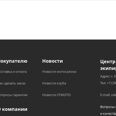
Покупателю
Новости
Центр
экипи
оставка и оплата
Новости мотосалона
Адрес: г. 
Тел: +7 (3
ак сделать заказ
Новости клуба
опросы гарантии
Новости CFMOTO
E-mail: z
Вопросы 
О компании
и качеств