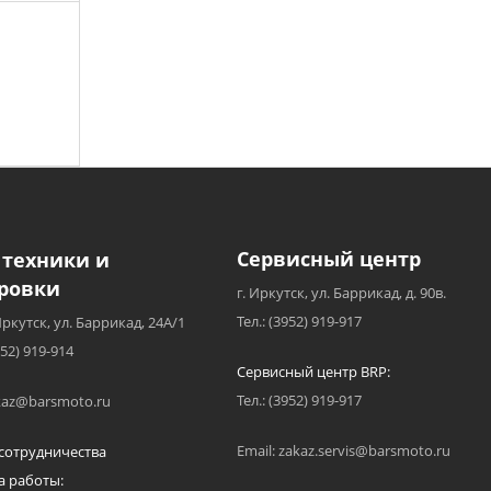
Сервисный центр
 техники и
ровки
г. Иркутск, ул. Баррикад, д. 90в.
Тел.: (3952) 919-917
Иркутск, ул. Баррикад, 24А/1
952) 919-914
Сервисный центр BRP:
Тел.: (3952) 919-917
akaz@barsmoto.ru
Email: zakaz.servis@barsmoto.ru
сотрудничества
а работы: