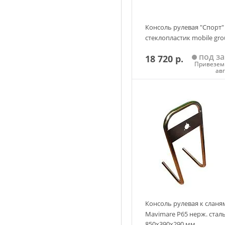
Консоль рулевая "Спорт"
стеклопластик mobile gr
под за
18 720 р.
Привезем 
ав
Добавить в корзин
Консоль рулевая к сланя
Mavimare Р65 нерж. стал
850х390х290 мм