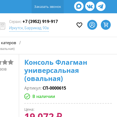
Заказать звонок
+7 (3952) 919-917
Сервис
Иркутск, Баррикад, 90в
 катеров
/
овальная)
Консоль Флагман
универсальная
вов
(овальная)
Артикул:
СП-0000615
В наличии
Цена:
19 072 ₽