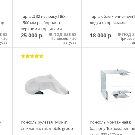
Тарга Д 32 на лодку ПВХ
Тарга облегченная для
oup
1500 мм разборная, с
лодки c корзинами
верхними корзинами
каз
под заказ
под з
25 000 р.
18 000 р.
к 20
Привезем к 20
Привезе
густа
августа
а
у
Добавить в корзину
Добавить в корзи
м
Консоль рулевая "Мини"
Консоль монтажная к
ь
стеклопластик mobile group
баллону Техномарин не
сталь 325х275 мм