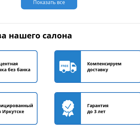
Показать все
а нашего салона
центная
Компенсируем
чка без банка
доставку
фицированный
Гарантия
в Иркутске
до 3 лет