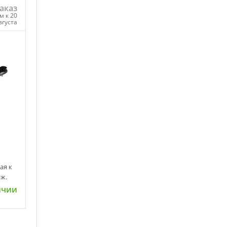
аказ
м к 20
вгуста
ну
ая к
ж.
ичии
ну