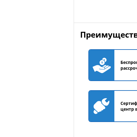
Преимуществ
Беспро
рассро
Серти
центр 