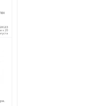
 ПВХ
аказ
м к 20
вгуста
ну
рж.